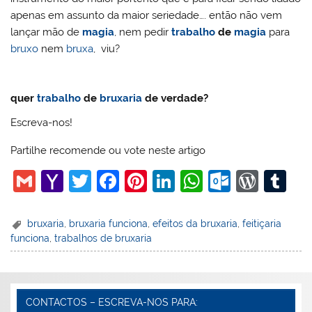
apenas em assunto da maior seriedade…. então não vem
lançar mão de
magia
, nem pedir
trabalho
de
magia
para
bruxo
nem
bruxa
, viu?
quer
trabalho
de
bruxaria
de verdade?
Escreva-nos!
Partilhe recomende ou vote neste artigo
G
Y
T
F
Pi
Li
W
O
W
T
m
a
w
a
nt
n
h
ut
or
u
ai
h
itt
c
er
k
at
lo
d
m
bruxaria
,
bruxaria funciona
,
efeitos da bruxaria
,
feitiçaria
funciona
,
trabalhos de bruxaria
l
o
er
e
e
e
s
o
Pr
bl
o
b
st
dI
A
k.
e
r
M
o
n
p
c
ss
CONTACTOS – ESCREVA-NOS PARA: