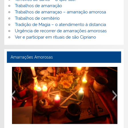
Trabalhos de amarração
Trabalhos de amarraçao – amarração amorosa
Trabalhos de cemitério
Tradição de Magia – o atendimento á distancia
Urgência de recorrer de amarrações amorosas
Ver e participar em rituais de são Cipriano
Amarrações Amorosas
Urgência de fazer uma amarração