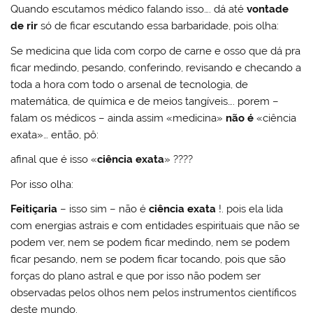
Quando escutamos médico falando isso…. dá até
vontade
de rir
só de ficar escutando essa barbaridade, pois olha:
Se medicina que lida com corpo de carne e osso que dá pra
ficar medindo, pesando, conferindo, revisando e checando a
toda a hora com todo o arsenal de tecnologia, de
matemática, de química e de meios tangíveis…. porem –
falam os médicos – ainda assim «medicina»
não é
«ciência
exata»… então, pô:
afinal que é isso «
ciência exata
» ????
Por isso olha:
Feitiçaria
– isso sim – não é
ciência exata
!. pois ela lida
com energias astrais e com entidades espirituais que não se
podem ver, nem se podem ficar medindo, nem se podem
ficar pesando, nem se podem ficar tocando, pois que são
forças do plano astral e que por isso não podem ser
observadas pelos olhos nem pelos instrumentos científicos
deste mundo.