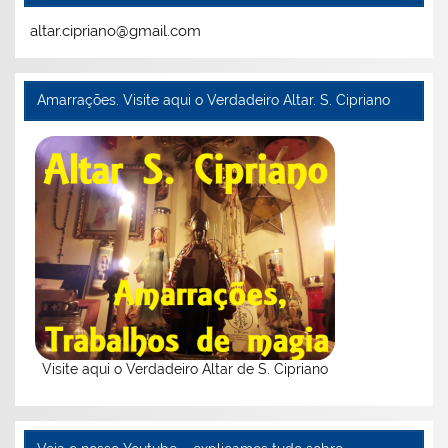
ai
o
p
o
l
k
m
altar.cipriano@gmail.com
Amarrações. Visite aqui o Verdadeiro Altar. S. Cipriano
Visite aqui o Verdadeiro Altar de S. Cipriano