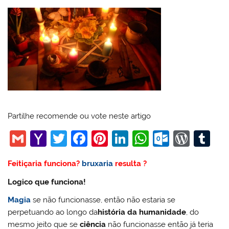
Partilhe recomende ou vote neste artigo
G
Y
T
F
Pi
Li
W
O
W
T
m
a
w
a
nt
n
h
ut
or
u
Feitiçaria funciona?
bruxaria
resulta ?
ai
h
itt
c
er
k
at
lo
d
m
Logico que funciona!
l
o
er
e
e
e
s
o
Pr
bl
o
b
st
dI
A
k.
e
r
Magia
se não funcionasse, então não estaria se
perpetuando ao longo da
história da humanidade
, do
M
o
n
p
c
ss
mesmo jeito que se
ciência
não funcionasse então já teria