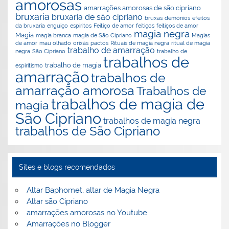
amorosas
amarrações amorosas de são cipriano
bruxaria
bruxaria de são cipriano
bruxas
demónios
efeitos
da bruxaria
enguiço
espiritos
Feitiço de amor
feitiços
feitiços de amor
magia negra
Magia
magia branca
magia de São Cipriano
Magias
de amor
mau olhado
orixás
pactos
Rituais de magia negra
ritual de magia
trabalho de amarração
negra
São Cipriano
trabalho de
trabalhos de
trabalho de magia
espiritismo
amarração
trabalhos de
amarração amorosa
Trabalhos de
trabalhos de magia de
magia
São Cipriano
trabalhos de magia negra
trabalhos de São Cipriano
Sites e blogs recomendados
Altar Baphomet, altar de Magia Negra
Altar são Cipriano
amarrações amorosas no Youtube
Amarrações no Blogger