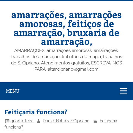
Skip
to
content
amarrações, amarrações
amorosas, feitiços de
amarração, bruxaria de
amarração,
AMARRAÇOES, amarrações amorosas, amarrações,
trabalhos de amarração, trabalhos de magia, trabalhos
de S. Cipriano. Atendimentos gratuitos, ESCREVA-NOS
PARA: altar.cipriano@gmail.com
MENU
Feitiçaria funciona?
quarta-feira
Daniel Baltazar Cipriano
Feitiçaria
funciona?