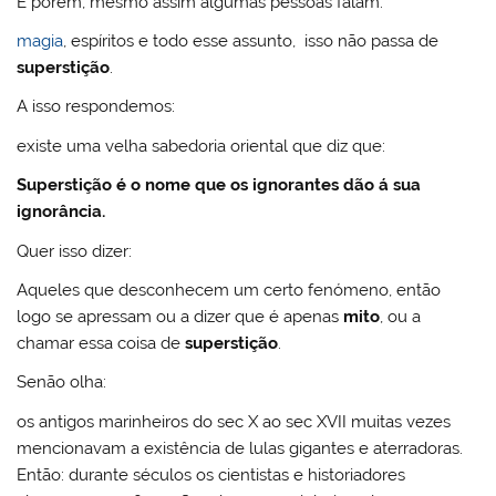
E porem, mesmo assim algumas pessoas falam:
magia
, espíritos e todo esse assunto, isso não passa de
superstição
.
A isso respondemos:
existe uma velha sabedoria oriental que diz que:
Superstição é o nome que os ignorantes dão á sua
ignorância.
Quer isso dizer:
Aqueles que desconhecem um certo fenómeno, então
logo se apressam ou a dizer que é apenas
mito
, ou a
chamar essa coisa de
superstição
.
Senão olha:
os antigos marinheiros do sec X ao sec XVII muitas vezes
mencionavam a existência de lulas gigantes e aterradoras.
Então: durante séculos os cientistas e historiadores