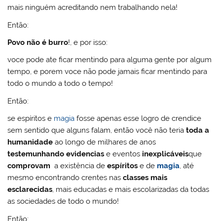
ai
o
p
o
mais ninguém acreditando nem trabalhando nela!
l
k
m
Então:
Povo não é burro
!, e por isso:
voce pode ate ficar mentindo para alguma gente por algum
tempo, e porem voce não pode jamais ficar mentindo para
todo o mundo a todo o tempo!
Então:
se espíritos e
magia
fosse apenas esse logro de crendice
sem sentido que alguns falam, então você não teria
toda a
humanidade
ao longo de milhares de anos
testemunhando evidencias
e eventos
inexplicáveis
que
comprovam
a existência de
espíritos
e de
magia
, até
mesmo encontrando crentes nas
classes mais
esclarecidas
, mais educadas e mais escolarizadas da todas
as sociedades de todo o mundo!
Então: