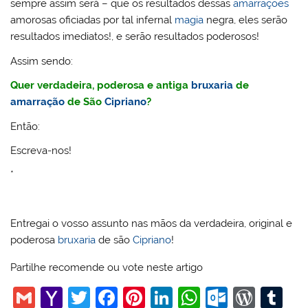
sempre assim será – que os resultados dessas
amarrações
amorosas oficiadas por tal infernal
magia
negra, eles serão
resultados imediatos!, e serão resultados poderosos!
Assim sendo:
Quer verdadeira, poderosa e antiga
bruxaria
de
amarração
de São
Cipriano
?
Então:
Escreva-nos!
*
Entregai o vosso assunto nas mãos da verdadeira, original e
poderosa
bruxaria
de são
Cipriano
!
Partilhe recomende ou vote neste artigo
G
Y
T
F
Pi
Li
W
O
W
T