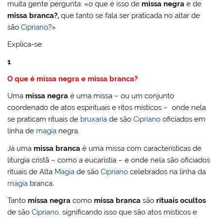
o
b
st
dI
A
k.
e
r
muita gente pergunta: «o que é isso de
missa negra
e de
missa branca?,
que tanto se fala ser praticada no altar de
M
o
n
p
c
ss
são
Cipriano
?»
ai
o
p
o
Explica-se:
l
k
m
1
O que é missa negra e missa branca?
Uma
missa negra
é uma missa – ou um conjunto
coordenado de atos espirituais e ritos místicos – onde nela
se praticam rituais de
bruxaria
de são
Cipriano
oficiados em
linha de
magia
negra.
Já uma
missa branca
é uma missa com características de
liturgia cristã – como a eucaristia – e onde nela são oficiados
rituais de Alta
Magia
de são
Cipriano
celebrados na linha da
magia
branca.
Tanto
missa negra
como
missa branca
são
rituais ocultos
de são
Cipriano
, significando isso que são atos místicos e