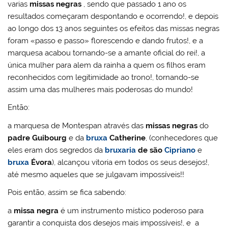
varias
missas negras
, sendo que passado 1 ano os
resultados começaram despontando e ocorrendo!, e depois
ao longo dos 13 anos seguintes os efeitos das missas negras
foram «passo e passo» florescendo e dando frutos!, e a
marquesa acabou tornando-se a amante oficial do rei!, a
única mulher para alem da rainha a quem os filhos eram
reconhecidos com legitimidade ao trono!, tornando-se
assim uma das mulheres mais poderosas do mundo!
Então:
a marquesa de Montespan através das
missas negras
do
padre Guibourg
e da
bruxa
Catherine
, (conhecedores que
eles eram dos segredos da
bruxaria
de são
Cipriano
e
bruxa
Évora
), alcançou vitoria em todos os seus desejos!,
até mesmo aqueles que se julgavam impossíveis!!
Pois então, assim se fica sabendo:
a
missa negra
é um instrumento místico poderoso para
garantir a conquista dos desejos mais impossíveis!, e a