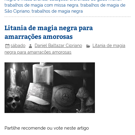
M
o
n
p
c
ss
trabalhos de magia com missa negra
,
trabalhos de magia de
ai
o
p
o
São Cipriano
,
trabalhos de magia negra
l
k
m
Litania de magia negra para
amarrações amorosas
sábado
Daniel Baltazar Cipriano
Litania de magia
negra para amarrações amorosas
Partilhe recomende ou vote neste artigo