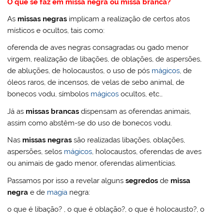
O que se faz em missa negra ou missa branca?
As
missas negras
implicam a realização de certos atos
místicos e ocultos, tais como:
oferenda de aves negras consagradas ou gado menor
virgem, realização de libações, de oblações, de aspersões,
de abluções, de holocaustos, o uso de pós
mágicos
, de
óleos raros, de incensos, de velas de sebo animal, de
bonecos vodu, símbolos
mágicos
ocultos, etc…
Já as
missas brancas
dispensam as oferendas animais,
assim como abstêm-se do uso de bonecos vodu.
Nas
missas negras
são realizadas libações, oblações,
aspersões, selos
mágicos
, holocaustos, oferendas de aves
ou animais de gado menor, oferendas alimentícias.
Passamos por isso a revelar alguns
segredos
de
missa
negra
e de
magia
negra:
o que é libação? , o que é oblação?, o que é holocausto?, o