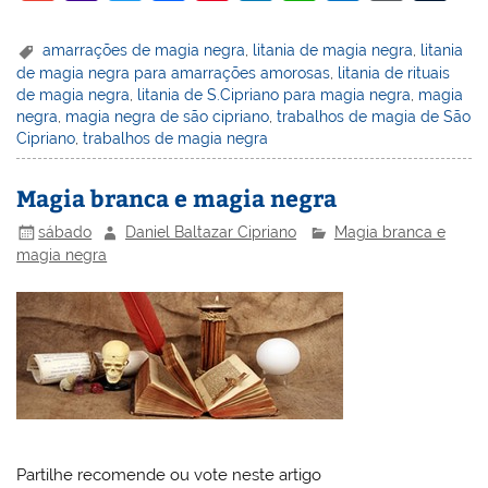
m
a
w
a
nt
n
h
ut
or
u
ai
h
itt
c
er
k
at
lo
d
m
amarrações de magia negra
,
litania de magia negra
,
litania
de magia negra para amarrações amorosas
,
litania de rituais
l
o
er
e
e
e
s
o
Pr
bl
de magia negra
,
litania de S.Cipriano para magia negra
,
magia
o
b
st
dI
A
k.
e
r
negra
,
magia negra de são cipriano
,
trabalhos de magia de São
Cipriano
,
trabalhos de magia negra
M
o
n
p
c
ss
ai
o
p
o
Magia branca e magia negra
l
k
m
sábado
Daniel Baltazar Cipriano
Magia branca e
magia negra
Partilhe recomende ou vote neste artigo