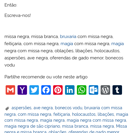
Então:
Escreva-nos!
missa negra, missa branca,
bruxaria
com missa negra,
feitiçaria, com missa negra,
magia
com missa negra,
magia
negra com missa negra, oblações, libações, holocaustos,
aspersões, ave negra, oferendas de gado menor, bonecos
vodu
Partilhe recomende ou vote neste artigo
G
Y
T
F
Pi
Li
W
O
W
T
m
a
w
a
nt
n
h
ut
or
u
ai
h
itt
c
er
k
at
lo
d
m
aspersões
,
ave negra
,
bonecos vodu
,
bruxaria com missa
negra
,
com missa negra
,
feitiçaria
,
holocaustos
,
libações
,
magia
l
o
er
e
e
e
s
o
Pr
bl
com missa negra
,
magia negra
,
magia negra com missa negra
,
o
b
st
dI
A
k.
e
r
magia negra de são cipriano
,
missa branca
,
missa negra
,
Missa
negra e missa branca
,
oblações
,
oferendas de gado menor
,