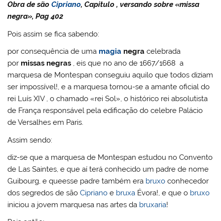
Obra de são
Cipriano
, Capitulo , versando sobre «missa
negra», Pag 402
Pois assim se fica sabendo:
por consequência de uma
magia
negra
celebrada
por
missas negras
, eis que no ano de 1667/1668 a
marquesa de Montespan conseguiu aquilo que todos diziam
ser impossível!, e a marquesa tornou-se a amante oficial do
rei Luís XIV , o chamado «rei Sol», o histórico rei absolutista
de França responsável pela edificação do celebre Palácio
de Versalhes em Paris.
Assim sendo:
diz-se que a marquesa de Montespan estudou no Convento
de Las Saintes, e que aí terá conhecido um padre de nome
Guibourg, e queesse padre também era
bruxo
conhecedor
dos segredos de são
Cipriano
e
bruxa
Évora!, e que o
bruxo
iniciou a jovem marquesa nas artes da
bruxaria
!