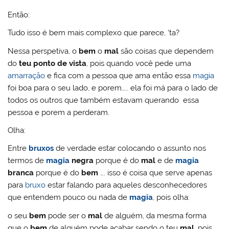
Então:
Tudo isso é bem mais complexo que parece, ‘ta?
Nessa perspetiva, o
bem
o
mal
são coisas que dependem
do
teu ponto de vista
, pois quando você pede uma
amarração
e fica com a pessoa que ama então essa
magia
foi boa para o seu lado, e porem….. ela foi má para o lado de
todos os outros que também estavam querando essa
pessoa e porem a perderam.
Olha:
Entre
bruxos
de verdade estar colocando o assunto nos
termos de
magia
negra
porque é do
mal
e de
magia
branca
porque é do
bem
…. isso é coisa que serve apenas
para
bruxo
estar falando para aqueles desconhecedores
que entendem pouco ou nada de
magia
, pois olha:
o seu
bem
pode ser o
mal
de alguém, da mesma forma
que o
bem
de alguém pode acabar sendo o teu
mal
, pois