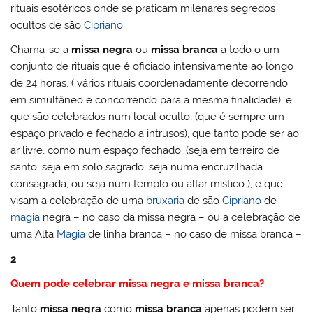
rituais esotéricos onde se praticam milenares segredos
ocultos de são
Cipriano
.
Chama-se a
missa negra
ou
missa branca
a todo o um
conjunto de rituais que é oficiado intensivamente ao longo
de 24 horas, ( vários rituais coordenadamente decorrendo
em simultâneo e concorrendo para a mesma finalidade), e
que são celebrados num local oculto, (que é sempre um
espaço privado e fechado a intrusos), que tanto pode ser ao
ar livre, como num espaço fechado, (seja em terreiro de
santo, seja em solo sagrado, seja numa encruzilhada
consagrada, ou seja num templo ou altar místico ), e que
visam a celebração de uma
bruxaria
de são
Cipriano
de
magia
negra – no caso da missa negra – ou a celebração de
uma Alta
Magia
de linha branca – no caso de missa branca –
2
Quem pode celebrar missa negra e missa branca?
Tanto
missa negra
como
missa branca
apenas podem ser