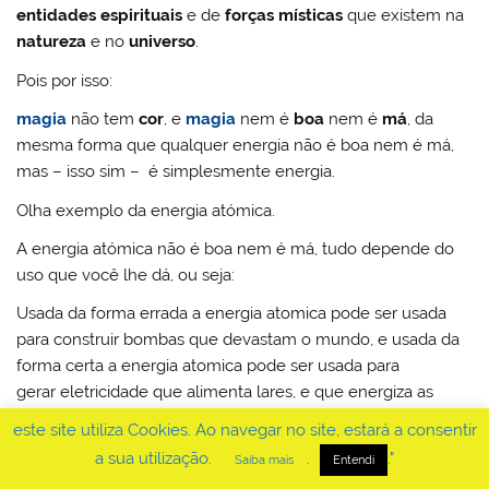
entidades espirituais
e de
forças místicas
que existem na
natureza
e no
universo
.
Pois por isso:
magia
não tem
cor
, e
magia
nem é
boa
nem é
má
, da
mesma forma que qualquer energia não é boa nem é má,
mas – isso sim – é simplesmente energia.
Olha exemplo da energia atómica.
A energia atómica não é boa nem é má, tudo depende do
uso que você lhe dá, ou seja:
Usada da forma errada a energia atomica pode ser usada
para construir bombas que devastam o mundo, e usada da
forma certa a energia atomica pode ser usada para
gerar eletricidade que alimenta lares, e que energiza as
máquinas de hospitais onde se salvam vidas.
este site utiliza Cookies. Ao navegar no site, estará a consentir
Então:
a sua utilização.
.
."
Saiba mais
Entendi