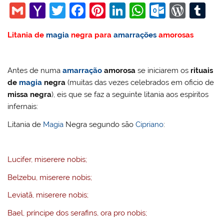
G
Y
T
F
Pi
Li
W
O
W
T
m
a
w
a
nt
n
h
ut
or
u
Litania de
magia
negra para
amarrações
amorosas
ai
h
itt
c
er
k
at
lo
d
m
l
o
er
e
e
e
s
o
Pr
bl
o
b
st
dI
A
k.
e
r
Antes de numa
amarração
amorosa
se iniciarem os
rituais
de
magia
negra
(muitas das vezes celebrados em oficio de
M
o
n
p
c
ss
missa negra
), eis que se faz a seguinte litania aos espíritos
ai
o
p
o
infernais:
l
k
m
Litania de
Magia
Negra segundo são
Cipriano
:
Lucifer, miserere nobis;
Belzebu, miserere nobis;
Leviatã, miserere nobis;
Bael, príncipe dos serafins, ora pro nobis;