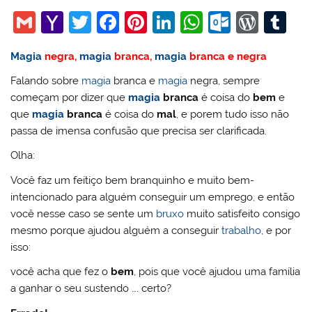
G
Y
T
F
Pi
Li
W
O
W
T
m
a
w
a
nt
n
h
ut
or
u
Magia
negra,
magia
branca,
magia
branca e negra
ai
h
itt
c
er
k
at
lo
d
m
Falando sobre
magia
branca e
magia
negra, sempre
l
o
er
e
e
e
s
o
Pr
bl
começam por dizer que
magia
branca
é coisa do
bem
e
o
b
st
dI
A
k.
e
r
que
magia
branca
é coisa do
mal
, e porem tudo isso não
M
o
n
p
c
ss
passa de imensa confusão que precisa ser clarificada.
ai
o
p
o
Olha:
l
k
m
Você faz um feitiço bem branquinho e muito bem-
intencionado para alguém conseguir um emprego, e então
você nesse caso se sente um
bruxo
muito satisfeito consigo
mesmo porque ajudou alguém a conseguir
trabalho
, e por
isso:
você acha que fez o
bem
, pois que você ajudou uma família
a ganhar o seu sustendo …. certo?