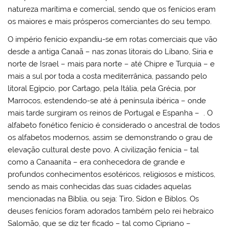
natureza marítima e comercial, sendo que os fenícios eram
os maiores e mais prósperos comerciantes do seu tempo.
O império fenício expandiu-se em rotas comerciais que vão
desde a antiga Canaã – nas zonas litorais do Líbano, Síria e
norte de Israel – mais para norte – até Chipre e Turquia – e
mais a sul por toda a costa mediterrânica, passando pelo
litoral Egípcio, por Cartago, pela Itália, pela Grécia, por
Marrocos, estendendo-se até á península ibérica – onde
mais tarde surgiram os reinos de Portugal e Espanha – . O
alfabeto fonético fenício é considerado o ancestral de todos
os alfabetos modernos, assim se demonstrando o grau de
elevação cultural deste povo. A civilização fenícia – tal
como a Canaanita – era conhecedora de grande e
profundos conhecimentos esotéricos, religiosos e místicos,
sendo as mais conhecidas das suas cidades aquelas
mencionadas na Bíblia, ou seja: Tiro, Sídon e Biblos. Os
deuses fenícios foram adorados também pelo rei hebraico
Salomão, que se diz ter ficado – tal como Cipriano –