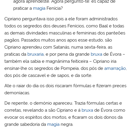
agora aprendeste. Agora pergunto-te: és capaz de
praticar a
magia
Fenícia?
Cipriano perguntava isso pois a ele foram administrados
todos os segredos dos deuses Fenícios, como Baal e todas
as demais divindades masculinas e femininas dos panteões
pagãos. Passados muitos anos apos esse estudo, são
Cipriano aprendeu com Satanás, numa sexta-feira, as
praticas da
bruxaria
, e por pena da grande
bruxa
de Évora –
também ela sabia e magnânima feiticeira – Cipriano iria
ensinar-lhe os segredos de Pompeia, dos pós de
amarração
,
dos pós de cascavel e de sapos, e da sorte.
Ate o raiar do dia os dois riscaram fórmulas e fizeram preces
demoníacas.
De repente, o demónio apareceu. Trazia fórmulas certas e
corretas, revelando a são Cipriano e á
bruxa
de Évora como
evocar os espíritos dos mortos, e ficaram os dois donos da
grande sabedoria da
magia
negra.