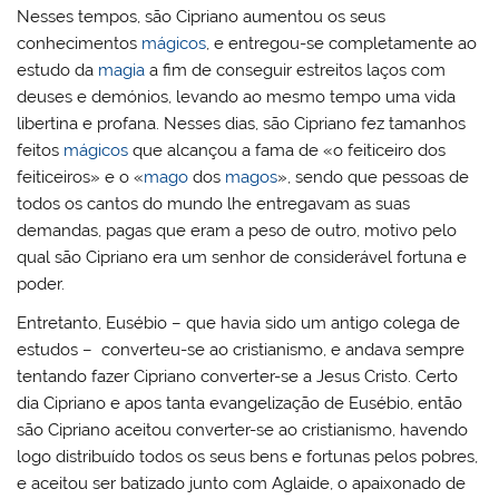
Nesses tempos, são Cipriano aumentou os seus
conhecimentos
mágicos
, e entregou-se completamente ao
estudo da
magia
a fim de conseguir estreitos laços com
deuses e demónios, levando ao mesmo tempo uma vida
libertina e profana. Nesses dias, são Cipriano fez tamanhos
feitos
mágicos
que alcançou a fama de «o feiticeiro dos
feiticeiros» e o «
mago
dos
magos
», sendo que pessoas de
todos os cantos do mundo lhe entregavam as suas
demandas, pagas que eram a peso de outro, motivo pelo
qual são Cipriano era um senhor de considerável fortuna e
poder.
Entretanto, Eusébio – que havia sido um antigo colega de
estudos – converteu-se ao cristianismo, e andava sempre
tentando fazer Cipriano converter-se a Jesus Cristo. Certo
dia Cipriano e apos tanta evangelização de Eusébio, então
são Cipriano aceitou converter-se ao cristianismo, havendo
logo distribuído todos os seus bens e fortunas pelos pobres,
e aceitou ser batizado junto com Aglaide, o apaixonado de