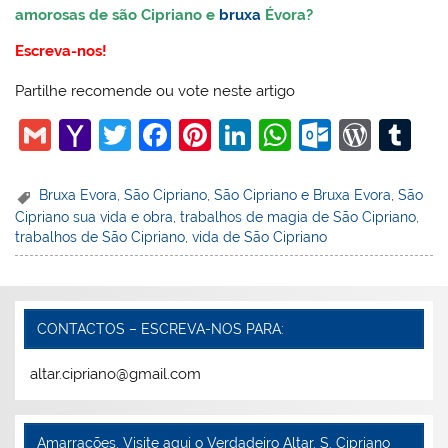
amorosas de são Cipriano e
bruxa
Évora?
Escreva-nos!
Partilhe recomende ou vote neste artigo
G
Y
T
F
Pi
Li
W
O
W
T
m
a
w
a
nt
n
h
ut
or
u
ai
h
itt
c
er
k
at
lo
d
m
Bruxa Evora
,
São Cipriano
,
São Cipriano e Bruxa Evora
,
São
Cipriano sua vida e obra
,
trabalhos de magia de São Cipriano
,
l
o
er
e
e
e
s
o
Pr
bl
trabalhos de São Cipriano
,
vida de São Cipriano
o
b
st
dI
A
k.
e
r
M
o
n
p
c
ss
ai
o
p
o
CONTACTOS – ESCREVA-NOS PARA:
l
k
m
altar.cipriano@gmail.com
Amarrações. Visite aqui o Verdadeiro Altar. S. Cipriano