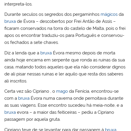
interpreta-los.
Durante seculos os segredos dos pergaminhos
mágicos
da
bruxa
de Évora – descobertos por Frei Antão de Assis –
ficaram conservados na torra do castelo de Malta, pois o frei
apos os encontrar traduziu-os para Português e conservou-
os fechados a sete chaves.
Diz a lenda que a
bruxa
Évora mesmo depois de morta
ainda hoje encarna em serpente que ronda as ruinas da sua
casa, matando todos aqueles que ela não considerar dignos
de ali pisar nessas ruinas e ler aquilo que resta dos saberes
ali inscritos.
Certa vez são Cipriano , o
mago
da Fenícia, encontrou-se
com a
bruxa
Évora numa caverna onde pernoitava durante
as suas viagens. Esse encontro sucedeu há meia-noite, e a
bruxa
evora – a maior das feiticeiras – pediu a Cipriano
passagem por aquela gruta.
Cipriano teve de se levantar para dar passagem á
bruxa