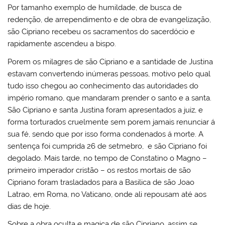
Por tamanho exemplo de humildade, de busca de
redenção, de arrependimento e de obra de evangelização,
são Cipriano recebeu os sacramentos do sacerdócio e
rapidamente ascendeu a bispo.
Porem os milagres de são Cipriano e a santidade de Justina
estavam convertendo inúmeras pessoas, motivo pelo qual
tudo isso chegou ao conhecimento das autoridades do
império romano, que mandaram prender o santo e a santa.
São Cipriano e santa Justina foram apresentados a juiz, e
forma torturados cruelmente sem porem jamais renunciar á
sua fé, sendo que por isso forma condenados á morte. A
sentença foi cumprida 26 de setmebro, e são Cipriano foi
degolado. Mais tarde, no tempo de Constatino o Magno –
primeiro imperador cristão – os restos mortais de são
Cipriano foram trasladados para a Basilica de são Joao
Latrao, em Roma, no Vaticano, onde ali repousam até aos
dias de hoje.
Sobre a obra oculta e magica de são Cipriano, assim se