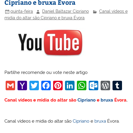
Cipriano e bruxa Évora
quinta-feira
Daniel Baltazar Cipriano
Canal vídeos e
midia do altar são Cipriano e bruxa Évora
Partilhe recomende ou vote neste artigo
G
Y
T
F
Pi
Li
W
O
W
T
m
a
w
a
nt
n
h
ut
or
u
Canal vídeos e midia do altar são
Cipriano
e
bruxa
Évora
.
ai
h
itt
c
er
k
at
lo
d
m
l
o
er
e
e
e
s
o
Pr
bl
o
b
st
dI
A
k.
e
r
Canal vídeos e midia do altar são
Cipriano
e
bruxa
Évora.
M
o
n
p
c
ss