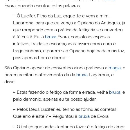
Évora, quando escutou estas palavras:
– Ò Lucifer, Filho da Luz, ergue-te e vem a mim,
Lagarrona, para que eu vença a Cipriano da Antioquia, já
que rompendo com a prática da feitiçaria se converteu
á fé cristã. Eu, a
bruxa
Évora, consolo as esposas
infelizes, traídas e escorraçadas, assim como curo e
trago dinheiro, e porem são Cipriano hoje nada mais faz,
pois apenas hora e dorme –
São Cipriano apesar de convertido ainda praticava a
magia
, e
porem aceitou o atrevimento da da
bruxa
Lagarrona, e
disse:
– Estás fazendo o feitiço da forma errada, velha
bruxa
, e
pelo demónio, apenas eu te posso ajudar.
– Pelos Deus Lucifer, eu tenho as formulas corretas!
Que erro é este ? – Perguntou a
bruxa
de Évora
– O feitiço que andas tentando fazer é o feitiço de amor,