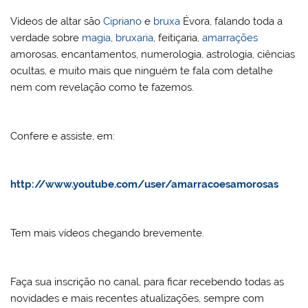
ai
o
p
o
Vídeos de altar são
Cipriano
e
bruxa
Évora, falando toda a
l
k
m
verdade sobre
magia
,
bruxaria
, feitiçaria,
amarrações
amorosas, encantamentos, numerologia, astrologia, ciências
ocultas, e muito mais que ninguém te fala com detalhe
nem com revelação como te fazemos.
Confere e assiste, em:
http://www.youtube.com/user/amarracoesamorosas
Tem mais vídeos chegando brevemente.
Faça sua inscrição no canal, para ficar recebendo todas as
novidades e mais recentes atualizações, sempre com