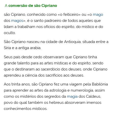
M
o
n
p
c
ss
A
conversão de são Cipriano
ai
o
p
o
são Cipriano, conhecido como «o feiticeiro» ou «o
mago
l
k
m
dos
magos
», é o santo padroeiro de todos aqueles que
lidam a trabalham nos ofícios do espirito, do místico e do
oculto.
São Cipriano nasceu na cidade de Antioquia, situada entre a
Síria e a antiga arabia.
Seus pais desde cedo observaram que Cipriano tinha
grande talento para as artes místicas e do espirito, sendo
que o destinaram ao sacerdócio dos deuses, onde Cipriano
aprendeu a ciência dos sacrifícios aos deuses.
Aos trinta anos, são Cipriano fez uma viagem pela Babilónia
para aprender as artes da astrologia e numerologia, assim
como os mistérios dos segredos da
magia
dos Caldeus,
povo do qual também os hebreus absorveram imensos
conhecimentos místicos.