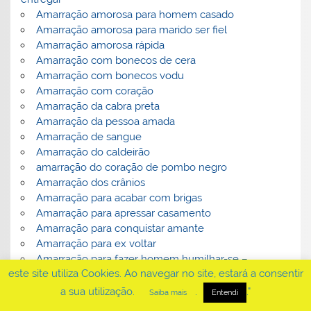
Amarração amorosa para homem casado
Amarração amorosa para marido ser fiel
Amarração amorosa rápida
Amarração com bonecos de cera
Amarração com bonecos vodu
Amarração com coração
Amarração da cabra preta
Amarração da pessoa amada
Amarração de sangue
Amarração do caldeirão
amarração do coração de pombo negro
Amarração dos crânios
Amarração para acabar com brigas
Amarração para apressar casamento
Amarração para conquistar amante
Amarração para ex voltar
Amarração para fazer homem humilhar-se –
este site utiliza Cookies. Ao navegar no site, estará a consentir
amarração para que homem seja fiel
Amarração para pessoas com diferença de idade
a sua utilização.
.
."
Saiba mais
Entendi
Amarração para reacender a paixão