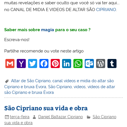
muitas revelações e saber oculto que você só vai ter aqui….
no CANAL DE MIDIA E VIDEOS DE ALTAR SÃO
CIPRIANO
.
Saber mais sobre
magia
para o seu caso ?
Escreva-nos!
Partilhe recomende ou vote neste artigo
G
Y
T
F
Pi
Li
W
O
W
T
m
a
w
a
nt
n
h
ut
or
u
ai
h
itt
c
er
k
at
lo
d
m
Altar de São Cipriano
,
canal vídeos e midia do altar são
Cipriano e bruxa Évora
,
São Cipriano
,
videos
,
vídeos de altar
l
o
er
e
e
e
s
o
Pr
bl
são Cipriano e bruxa Évora
o
b
st
dI
A
k.
e
r
M
o
n
p
c
ss
São Cipriano sua vida e obra
ai
o
p
o
terça-feira
Daniel Baltazar Cipriano
São Cipriano
sua vida e obra
l
k
m