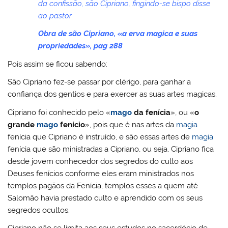
da confissão, são Cipriano, fingindo-se bispo disse
ao pastor
Obra de são Cipriano, «a erva magica e suas
propriedades», pag 288
Pois assim se ficou sabendo:
São Cipriano fez-se passar por clérigo, para ganhar a
confiança dos gentios e para exercer as suas artes magicas.
Cipriano foi conhecido pelo «
mago
da fenícia
», ou «
o
grande
mago
fenício
», pois que é nas artes da
magia
fenícia que Cipriano é instruído, e são essas artes de
magia
fenícia que são ministradas a Cipriano, ou seja, Cipriano fica
desde jovem conhecedor dos segredos do culto aos
Deuses fenícios conforme eles eram ministrados nos
templos pagãos da Fenícia, templos esses a quem até
Salomão havia prestado culto e aprendido com os seus
segredos ocultos.
Cipriano não se limita aos seus estudos no sacerdócio de