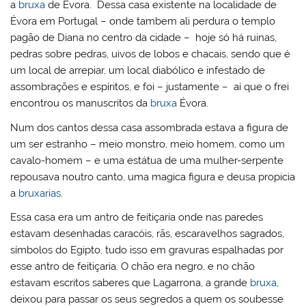
a
bruxa
de Évora. Dessa casa existente na localidade de
Évora em Portugal – onde tambem ali perdura o templo
pagão de Diana no centro da cidade – hoje só há ruinas,
pedras sobre pedras, uivos de lobos e chacais, sendo que é
um local de arrepiar, um local diabólico e infestado de
assombrações e espíritos, e foi – justamente – aí que o frei
encontrou os manuscritos da
bruxa
Évora.
Num dos cantos dessa casa assombrada estava a figura de
um ser estranho – meio monstro, meio homem, como um
cavalo-homem – e uma estátua de uma mulher-serpente
repousava noutro canto, uma magica figura e deusa propicia
a
bruxarias
.
Essa casa era um antro de feitiçaria onde nas paredes
estavam desenhadas caracóis, rãs, escaravelhos sagrados,
símbolos do Egipto, tudo isso em gravuras espalhadas por
esse antro de feitiçaria. O chão era negro, e no chão
estavam escritos saberes que Lagarrona, a grande
bruxa
,
deixou para passar os seus segredos a quem os soubesse