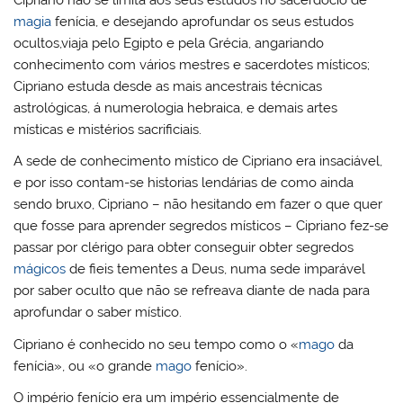
magia
fenícia, e desejando aprofundar os seus estudos
ocultos,viaja pelo Egipto e pela Grécia, angariando
conhecimento com vários mestres e sacerdotes místicos;
Cipriano estuda desde as mais ancestrais técnicas
astrológicas, á numerologia hebraica, e demais artes
místicas e mistérios sacrificiais.
A sede de conhecimento místico de Cipriano era insaciável,
e por isso contam-se historias lendárias de como ainda
sendo bruxo, Cipriano – não hesitando em fazer o que quer
que fosse para aprender segredos místicos – Cipriano fez-se
passar por clérigo para obter conseguir obter segredos
mágicos
de fieis tementes a Deus, numa sede imparável
por saber oculto que não se refreava diante de nada para
aprofundar o saber místico.
Cipriano é conhecido no seu tempo como o «
mago
da
fenícia», ou «o grande
mago
fenício».
O império fenício era um império essencialmente de