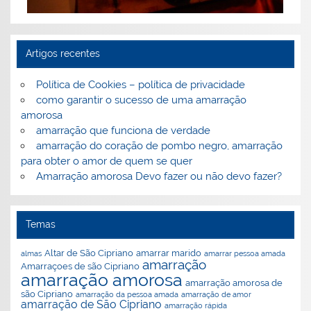
Urgência de fazer uma amarração
Artigos recentes
Política de Cookies – política de privacidade
como garantir o sucesso de uma amarração
amorosa
amarração que funciona de verdade
amarração do coração de pombo negro, amarração
ões
ão
a
para obter o amor de quem se quer
Amarração amorosa Devo fazer ou não devo fazer?
Temas
Altar de São Cipriano
amarrar marido
almas
amarrar pessoa amada
amarração
Amarraçoes de são Cipriano
amarração amorosa
amarração amorosa de
são Cipriano
amarração da pessoa amada
amarração de amor
amarração de São Cipriano
amarração rápida