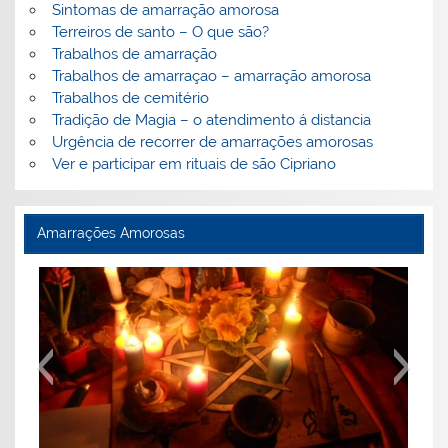
Sintomas de amarração amorosa
Terreiros de santo – O que são?
Trabalhos de amarração
Trabalhos de amarraçao – amarração amorosa
Trabalhos de cemitério
Tradição de Magia – o atendimento á distancia
Urgência de recorrer de amarrações amorosas
Ver e participar em rituais de são Cipriano
Amarrações Amorosas