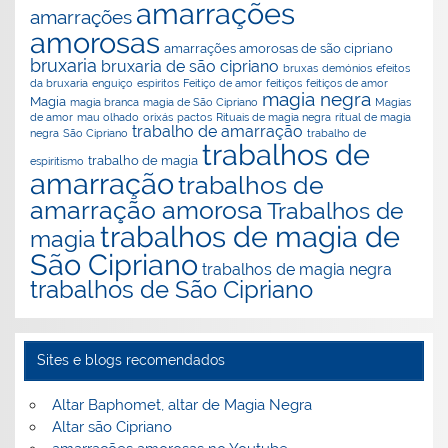
amarrações
amarrações
amorosas
amarrações amorosas de são cipriano
bruxaria
bruxaria de são cipriano
bruxas
demónios
efeitos
da bruxaria
enguiço
espiritos
Feitiço de amor
feitiços
feitiços de amor
magia negra
Magia
magia branca
magia de São Cipriano
Magias
de amor
mau olhado
orixás
pactos
Rituais de magia negra
ritual de magia
trabalho de amarração
negra
São Cipriano
trabalho de
trabalhos de
trabalho de magia
espiritismo
amarração
trabalhos de
amarração amorosa
Trabalhos de
trabalhos de magia de
magia
São Cipriano
trabalhos de magia negra
trabalhos de São Cipriano
Sites e blogs recomendados
Altar Baphomet, altar de Magia Negra
Altar são Cipriano