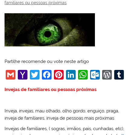
familiares ou pessoas próximas
Partilhe recomende ou vote neste artigo
G
Y
T
F
Pi
Li
W
O
W
T
m
a
w
a
nt
n
h
ut
or
u
Invejas de familiares ou pessoas próximas
ai
h
itt
c
er
k
at
lo
d
m
l
o
er
e
e
e
s
o
Pr
bl
o
b
st
dI
A
k.
e
r
Inveja, invejas, mau olhado, olho gordo, enguiço, praga,
inveja de familiares, inveja de pessoas mais próximas
M
o
n
p
c
ss
Invejas de familiares, ( sogras, irmãos, pais, cunhadas, etc),
ai
o
p
o