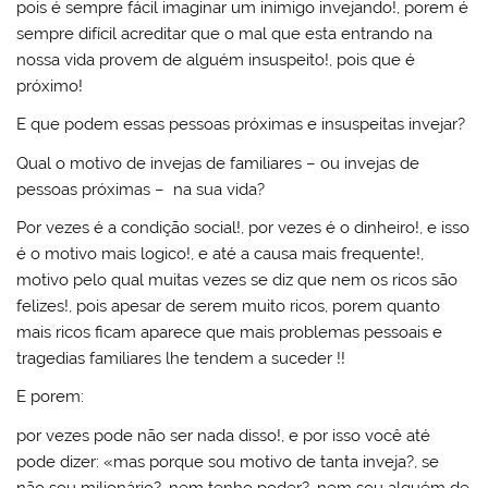
pois é sempre fácil imaginar um inimigo invejando!, porem é
sempre difícil acreditar que o mal que esta entrando na
nossa vida provem de alguém insuspeito!, pois que é
próximo!
E que podem essas pessoas próximas e insuspeitas invejar?
Qual o motivo de invejas de familiares – ou invejas de
pessoas próximas – na sua vida?
Por vezes é a condição social!, por vezes é o dinheiro!, e isso
é o motivo mais logico!, e até a causa mais frequente!,
motivo pelo qual muitas vezes se diz que nem os ricos são
felizes!, pois apesar de serem muito ricos, porem quanto
mais ricos ficam aparece que mais problemas pessoais e
tragedias familiares lhe tendem a suceder !!
E porem:
por vezes pode não ser nada disso!, e por isso você até
pode dizer: «mas porque sou motivo de tanta inveja?, se
não sou milionário?, nem tenho poder?, nem sou alguém de