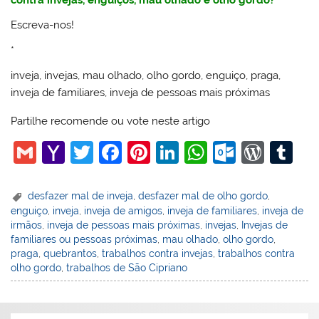
Escreva-nos!
*
inveja, invejas, mau olhado, olho gordo, enguiço, praga,
inveja de familiares, inveja de pessoas mais próximas
Partilhe recomende ou vote neste artigo
G
Y
T
F
Pi
Li
W
O
W
T
m
a
w
a
nt
n
h
ut
or
u
ai
h
itt
c
er
k
at
lo
d
m
desfazer mal de inveja
,
desfazer mal de olho gordo
,
enguiço
,
inveja
,
inveja de amigos
,
inveja de familiares
,
inveja de
l
o
er
e
e
e
s
o
Pr
bl
irmãos
,
inveja de pessoas mais próximas
,
invejas
,
Invejas de
o
b
st
dI
A
k.
e
r
familiares ou pessoas próximas
,
mau olhado
,
olho gordo
,
praga
,
quebrantos
,
trabalhos contra invejas
,
trabalhos contra
M
o
n
p
c
ss
olho gordo
,
trabalhos de São Cipriano
ai
o
p
o
l
k
m