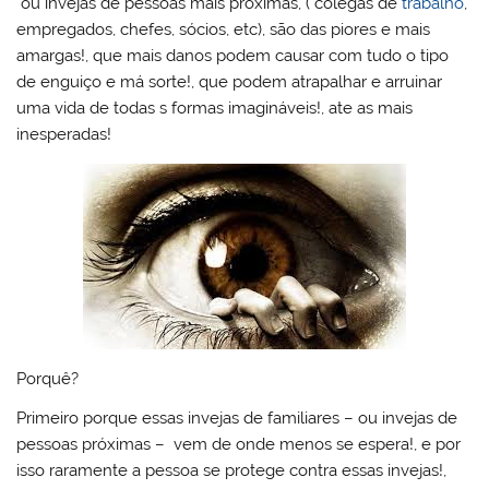
ou invejas de pessoas mais próximas, ( colegas de
trabalho
,
l
k
m
empregados, chefes, sócios, etc), são das piores e mais
amargas!, que mais danos podem causar com tudo o tipo
de enguiço e má sorte!, que podem atrapalhar e arruinar
uma vida de todas s formas imagináveis!, ate as mais
inesperadas!
Porquê?
Primeiro porque essas invejas de familiares – ou invejas de
pessoas próximas – vem de onde menos se espera!, e por
isso raramente a pessoa se protege contra essas invejas!,