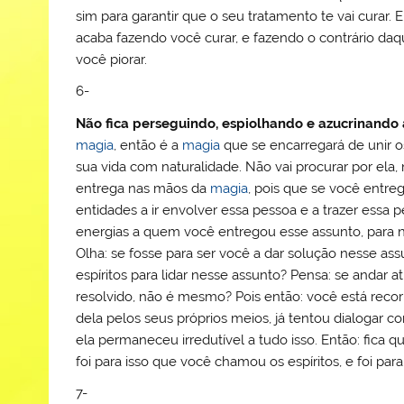
sim para garantir que o seu tratamento te vai cura
acaba fazendo você curar, e fazendo o contrário da
você piorar.
6-
Não fica perseguindo, espiolhando e azucrinand
magia
, então é a
magia
que se encarregará de unir os
sua vida com naturalidade. Não vai procurar por ela,
entrega nas mãos da
magia
, pois que se você entreg
entidades a ir envolver essa pessoa e a trazer essa
energias a quem você entregou esse assunto, para 
Olha: se fosse para ser você a dar solução nesse a
espíritos para lidar nesse assunto? Pensa: se andar a
resolvido, não é mesmo? Pois então: você está rec
dela pelos seus próprios meios, já tentou dialogar c
ela permaneceu irredutível a tudo isso. Então: fica 
foi para isso que você chamou os espíritos, e foi par
7-