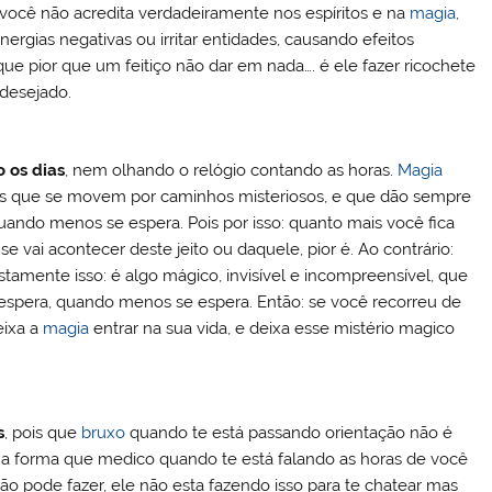
ocê não acredita verdadeiramente nos espíritos e na
magia
,
nergias negativas ou irritar entidades, causando efeitos
 que pior que um feitiço não dar em nada…. é ele fazer ricochete
 desejado.
 os dias
, nem olhando o relógio contando as horas.
Magia
osas que se movem por caminhos misteriosos, e que dão sempre
ando menos se espera. Pois por isso: quanto mais você fica
 vai acontecer deste jeito ou daquele, pior é. Ao contrário:
stamente isso: é algo mágico, invisível e incompreensível, que
espera, quando menos se espera. Então: se você recorreu de
eixa a
magia
entrar na sua vida, e deixa esse mistério magico
s
, pois que
bruxo
quando te está passando orientação não é
ma forma que medico quando te está falando as horas de você
o pode fazer, ele não esta fazendo isso para te chatear mas