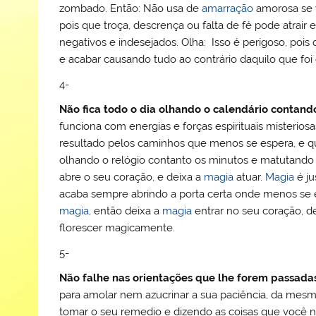
zombado. Então: Não usa de
amarração
amorosa se v
pois que troça, descrença ou falta de fé pode atrair e
negativos e indesejados. Olha: Isso é perigoso, pois
e acabar causando tudo ao contrário daquilo que foi
4-
Não fica todo o dia olhando o calendário contando
funciona com energias e forças espirituais misteri
resultado pelos caminhos que menos se espera, e qu
olhando o relógio contanto os minutos e matutando se
abre o seu coração, e deixa a
magia
atuar.
Magia
é ju
acaba sempre abrindo a porta certa onde menos se 
magia
, então deixa a
magia
entrar no seu coração, d
florescer magicamente.
5-
Não falhe nas orientações que lhe forem passada
para amolar nem azucrinar a sua paciência, da mes
tomar o seu remedio e dizendo as coisas que você nã