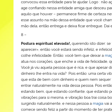
convocou essa entidade para te ajudar. Logo : não
age confiando nessa entidade amiga que desceu para
aquilo que houver – permanece firme de certeza nes
esse assunto na mão dessa entidade que você chamo
mão dela, então entrega e deixa ficar entregue. Dai e
8 –
Postura espiritual elevada!,
querendo isto dizer: se
aparecer», então você estará sendo infeliz, e infeli
colhe infelicidade. Então: você tem que deixar a
mag
atua nos corações, que enche a vida de felicidade, qu
Você já viu aquela pessoa que é rica, e que apesar 
dinheiro lhe entra na vida? Pois então: uma certa vib
que esta de bem com dinheiro e quem nem sequer vi
entrar naturalmente na vida dessa pessoa. Pois entã
estando bem, que estando confiante, que estando posi
vibrações para si mesma, e vibração boa trai coisa b
surgindo naturalmente, e nessa pessoa a
magia
vai 
comece sendo feliz a partir do momento de ter prat