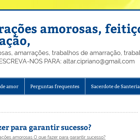
ações amorosas, feitiç
ação,
, amarrações, trabalhos de amarração, trabalh
, ESCREVA-NOS PARA: altar.cipriano@gmail.com
 de amor
Perguntas frequentes
Sacerdote de Santeria
er para garantir sucesso?
ções amorosas O que fazer para garantir sucesso?