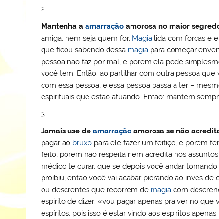
2-
Mantenha a
amarração
amorosa no maior segred
amiga, nem seja quem for.
Magia
lida com forças e 
que ficou sabendo dessa
magia
para começar envene
pessoa não faz por mal, e porem ela pode simples
você tem. Então: ao partilhar com outra pessoa que
com essa pessoa, e essa pessoa passa a ter – mesmo
espirituais que estão atuando. Então: mantem sempr
3 –
Jamais use de
amarração
amorosa se não acredit
pagar ao
bruxo
para ele fazer um feitiço, e porem fe
feito, porem não respeita nem acredita nos assunto
médico te curar, que se depois você andar tomando
proibiu, então você vai acabar piorando ao invés de
ou descrentes que recorrem de
magia
com descrenç
espirito de dizer: «vou pagar apenas pra ver no que
espíritos, pois isso é estar vindo aos espíritos apenas 