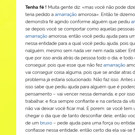
Tenha fé !
Muita gente diz: «mas você não pode dize
teria pedido a
amarração
amorosa». Então te dizemo
demonstra fé agindo conforme alguém que pediu
a
se depois você se comportar como aquelas pessoa
amarração
amorosa, então você pediu ajuda para uma 
nessa entidade para a qual você pediu ajuda, pois que
nalguém, mesmo sem nada ver nem nada saber. Ent
que por isso anda atrás da pessoa todo o dia, e tod
conseguir, pois que esse que não fez
amarração
amor
vai conseguir coisa alguma, pois que se andar atra
problema já estaria solucionado. Não faz isso. Ant
isso sabe que pediu ajuda para alguém que é poder
pensamento – vai vencer nessa demanda, e por isso:
trabalhar, e fica sempre confiante e na certeza da vi
não vai deixar você ficar mal. E porem: se você te
chegar o dia que de tanto desconfiar dele, então v
de um
bruxo
– pede ajuda para uma força ou entida
confiasse nessa entidade, então certo dia ela vai-se f