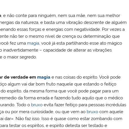
o
, e não conte para ninguém, nem sua mãe, nem sua melhor
energias da natureza, e basta uma vibração descrente de alguém
nando essas forças e energias com negatividade. Por vezes a
mente não ter o mesmo nível de crença ou determinação que
 você fez uma
magia
, você já esta partilhando esse ato mágico
 inadvertidamente – capacidade de alterar as vibrações
e o maior segredo.
ar de verdade em
magia
e nas coisas do espirito. Você pode
itiço algum vai dar bom fruto naquele que estando o feitiço
s do espirito, da mesma forma que você pode pagar para um
 remedio da forma errada e fazendo tudo aquilo que o médico
 curando. Todo o
bruxo
evita fazer feitiço para pessoas incrédulas
a ou por mera curiosidade, ou que vem ao
bruxo
com aquele
 vai dar». Não faz isso. Isso é quase como estar zombando com
para testar os espíritos, e espirito detesta ser testado e