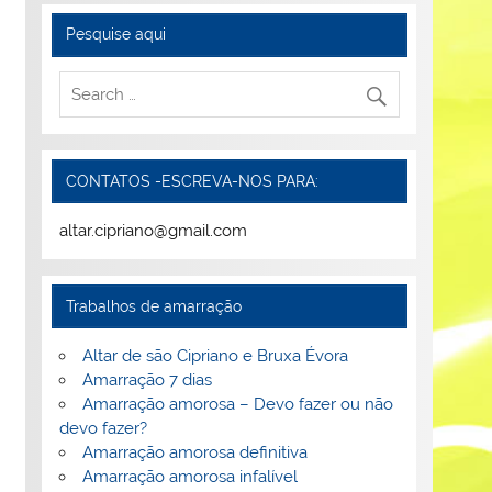
Pesquise aqui
CONTATOS -ESCREVA-NOS PARA:
altar.cipriano@gmail.com
Trabalhos de amarração
Altar de são Cipriano e Bruxa Évora
Amarração 7 dias
Amarração amorosa – Devo fazer ou não
devo fazer?
Amarração amorosa definitiva
Amarração amorosa infalível