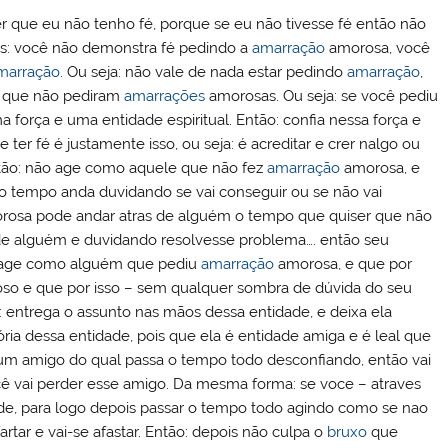
r que eu não tenho fé, porque se eu não tivesse fé então não
s: você não demonstra fé pedindo a
amarração
amorosa, você
marração
. Ou seja: não vale de nada estar pedindo
amarração
,
s que não pediram
amarrações
amorosas. Ou seja: se você pediu
força e uma entidade espiritual. Então: confia nessa força e
 ter fé é justamente isso, ou seja: é acreditar e crer nalgo ou
ão: não age como aquele que não fez
amarração
amorosa, e
o o tempo anda duvidando se vai conseguir ou se não vai
osa pode andar atras de alguém o tempo que quiser que não
s de alguém e duvidando resolvesse problema…. então seu
es age como alguém que pediu
amarração
amorosa, e que por
oso e que por isso – sem qualquer sombra de dúvida do seu
 entrega o assunto nas mãos dessa entidade, e deixa ela
tória dessa entidade, pois que ela é entidade amiga e é leal que
m um amigo do qual passa o tempo todo desconfiando, então vai
ocê vai perder esse amigo. Da mesma forma: se voce – atraves
de, para logo depois passar o tempo todo agindo como se nao
artar e vai-se afastar. Então: depois não culpa o
bruxo
que