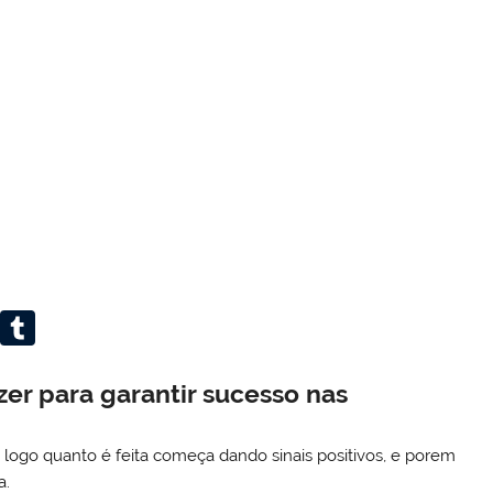
W
T
or
u
d
m
er para garantir sucesso nas
Pr
bl
logo quanto é feita começa dando sinais positivos, e porem
e
r
a.