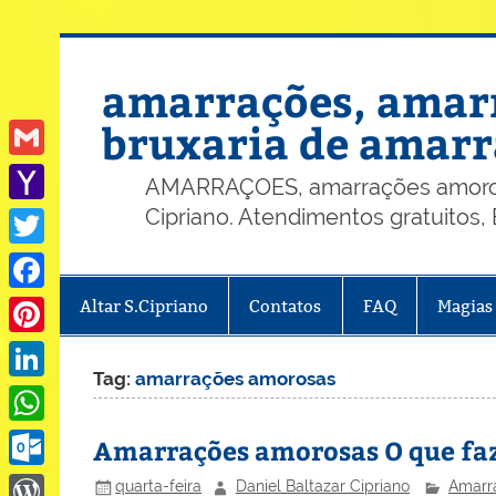
Skip
to
content
amarrações, amarr
bruxaria de amarr
Gmail
AMARRAÇOES, amarrações amorosas
Cipriano. Atendimentos gratuitos
Yahoo
Mail
Twitter
Altar S.Cipriano
Contatos
FAQ
Magias
Facebook
Pinterest
Tag:
amarrações amorosas
LinkedIn
WhatsApp
Amarrações amorosas O que faz
Outlook.com
quarta-feira
Daniel Baltazar Cipriano
Amarra