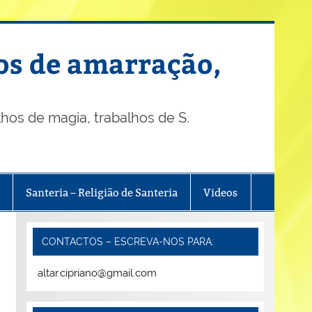
os de amarração,
os de magia, trabalhos de S.
Santeria – Religião de Santeria
Videos
CONTACTOS – ESCREVA-NOS PARA:
altar.cipriano@gmail.com