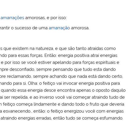
ss
e
amarrações
amorosas, e por isso:
arantir o sucesso de uma
amarração
amorosa.
ais que existem na natureza, e que são tanto atraídas como
do para essas forças. Então: energia positiva atrai energias
, e por isso se você estiver apelando para forças espirituais e
empre desconfiado, sempre pensando que tudo esta dando
pre reclamando, sempre achando que nada está dando certo,
ndo para si. Olha: o feitiço vai invocar energia positiva para
se quando essa energia desce encontra apenas o oposto daquilo
i ser repelida, e ao inverso você vai começar atraindo tudo de
 feitiço começa lindamente e dando todo o fruto que deveria
 esvanecendo., então: o feitiço energizou você com energias
 atraindo energias erradas, então tudo se começa esfumando.