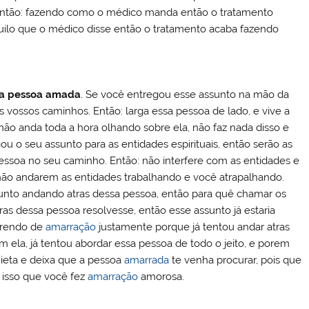
r. Então: fazendo como o médico manda então o tratamento
quilo que o médico disse então o tratamento acaba fazendo
o a pessoa amada
. Se você entregou esse assunto na mão da
 vossos caminhos. Então: larga essa pessoa de lado, e vive a
 não anda toda a hora olhando sobre ela, não faz nada disso e
ou o seu assunto para as entidades espirituais, então serão as
 pessoa no seu caminho. Então: não interfere com as entidades e
não andarem as entidades trabalhando e você atrapalhando.
ssunto andando atras dessa pessoa, então para quê chamar os
tras dessa pessoa resolvesse, então esse assunto já estaria
orrendo de
amarração
justamente porque já tentou andar atras
om ela, já tentou abordar essa pessoa de todo o jeito, e porem
quieta e deixa que a pessoa
amarrada
te venha procurar, pois que
a isso que você fez
amarração
amorosa.