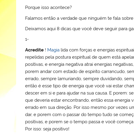
M
o
n
p
c
Porque isso acontece?
ai
o
p
o
Falamos então a verdade que ninguém te fala sobr
l
k
m
Deixamos aqui 8 dicas que você deve seguir para g
1-
Acredite
!
Magia
lida com forças e energias espiritu
repelidas pela postura espiritual de quem está apelan
positivas, e energia negativa atrai energias negativas
porem andar com estado de espirito carrancudo, s
errado, sempre lamuriando, sempre duvidando, sem
então é esse tipo de energia que você vai estar chama
descer em si e para ajudar na sua causa. E porem: 
que deveria estar encontrando, então essa energia va
errado em sua direção. Por isso mesmo por vezes um
dar, e porem com o passar do tempo tudo se começa
positivas, e porem se o tempo passa e você começa
Por isso: seja positivo!