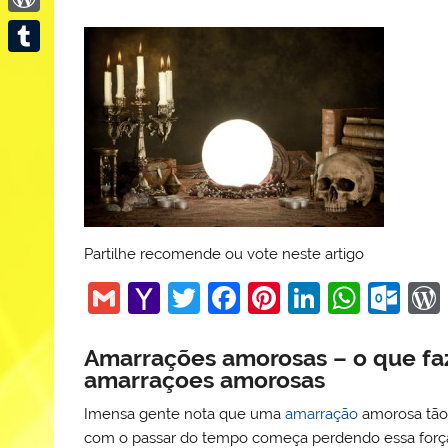
WordPress
Tumblr
Partilhe recomende ou vote neste artigo
G
Y
T
F
Pi
Li
W
O
m
a
w
a
nt
n
h
ut
ai
h
itt
c
er
k
at
lo
Amarrações amorosas – o que faz
amarraçoes amorosas
l
o
er
e
e
e
s
o
Imensa gente nota que uma
amarração
amorosa tão 
o
b
st
dI
A
k.
com o passar do tempo começa perdendo essa forç