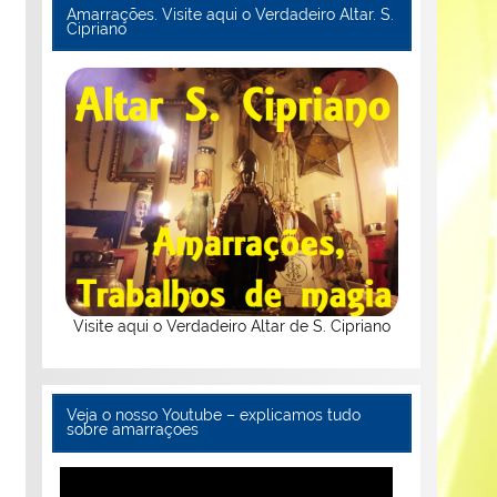
Amarrações. Visite aqui o Verdadeiro Altar. S.
Cipriano
Visite aqui o Verdadeiro Altar de S. Cipriano
Veja o nosso Youtube – explicamos tudo
sobre amarraçoes