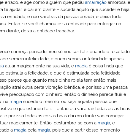
 age errado, e age como alguém que pediu
amarração
amorosa, e
 te ajudar, e dai em diante – suceda aquilo que suceder e haja
sa entidade, e não vai atras da pessoa amada, e deixa todo
u. Então: se você chamou essa entidade para entregar na
m diante, deixa a entidade trabalhar.
 você começa pensado: «eu só vou ser feliz quando o resultado
cidade semeia infelicidade, e quem semeia infelicidade apenas
ia
atuar magicamente na sua vida, e
magia
é coisa linda que
e estimula a felicidade, e que é estimulada pela felicidade.
disso parece que quanto mais dinheiro ela tem então mais
ração atrai outra certa vibração idêntica, e por isso uma pessoa
ve preocupado com dinheiro, então o dinheiro parece fluir e
o: na
magia
sucede o mesmo, ou seja: aquela pessoa que
tiva e que estando feliz…. então ela vai atrair todas essas boas
oa, e por isso todas as coisas boas dai em diante vão começar
atuar magicamente. Então: deslumbre-se com a
magia
, e
icado a
magia
pela
magia
, pois que a partir desse momento