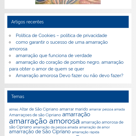
Astrologia Babilonica
Artigos recentes
Política de Cookies – política de privacidade
como garantir o sucesso de uma amarração
amorosa
amarração que funciona de verdade
amarração do coração de pombo negro, amarração
ões
a
Como garantir sucesso de amarração
Urgência de fazer uma amarração
Trabalhos de amarração
para obter o amor de quem se quer
Amarração amorosa Devo fazer ou não devo fazer?
Temas
Altar de São Cipriano
amarrar marido
almas
amarrar pessoa amada
amarração
Amarraçoes de são Cipriano
amarração amorosa
amarração amorosa de
são Cipriano
amarração da pessoa amada
amarração de amor
amarração de São Cipriano
amarração rápida