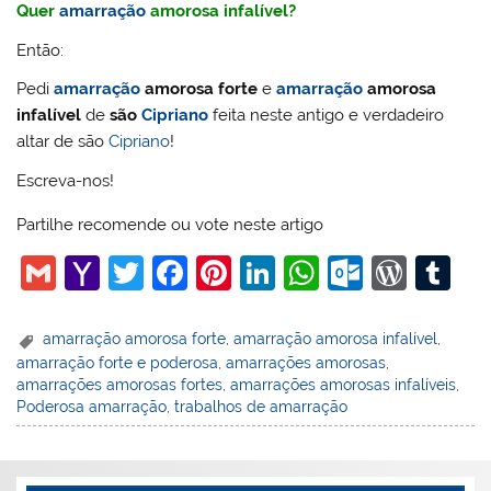
Quer
amarração
amorosa infalível?
Então:
Pedi
amarração
amorosa forte
e
amarração
amorosa
infalível
de
são
Cipriano
feita neste antigo e verdadeiro
altar de são
Cipriano
!
Escreva-nos!
Partilhe recomende ou vote neste artigo
G
Y
T
F
Pi
Li
W
O
W
T
m
a
w
a
nt
n
h
ut
or
u
ai
h
itt
c
er
k
at
lo
d
m
amarração amorosa forte
,
amarração amorosa infalível
,
amarração forte e poderosa
,
amarrações amorosas
,
l
o
er
e
e
e
s
o
Pr
bl
amarrações amorosas fortes
,
amarrações amorosas infalíveis
,
o
b
st
dI
A
k.
e
r
Poderosa amarração
,
trabalhos de amarração
M
o
n
p
c
ss
ai
o
p
o