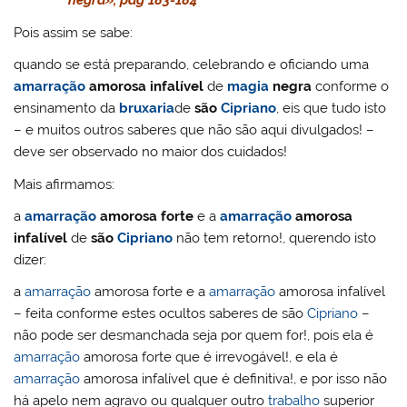
negra», pag 183-184
Pois assim se sabe:
quando se está preparando, celebrando e oficiando uma
amarração
amorosa infalível
de
magia
negra
conforme o
ensinamento da
bruxaria
de
são
Cipriano
, eis que tudo isto
– e muitos outros saberes que não são aqui divulgados! –
deve ser observado no maior dos cuidados!
Mais afirmamos:
a
amarração
amorosa forte
e a
amarração
amorosa
infalível
de
são
Cipriano
não tem retorno!, querendo isto
dizer:
a
amarração
amorosa forte e a
amarração
amorosa infalível
– feita conforme estes ocultos saberes de são
Cipriano
–
não pode ser desmanchada seja por quem for!, pois ela é
amarração
amorosa forte que é irrevogável!, e ela é
amarração
amorosa infalível que é definitiva!, e por isso não
há apelo nem agravo ou qualquer outro
trabalho
superior