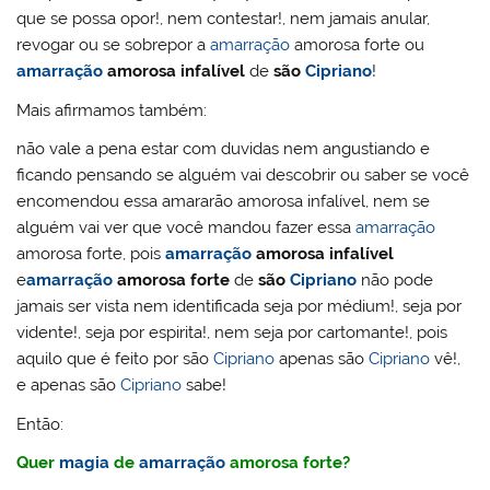
que se possa opor!, nem contestar!, nem jamais anular,
revogar ou se sobrepor a
amarração
amorosa forte ou
amarração
amorosa infalível
de
são
Cipriano
!
Mais afirmamos também:
não vale a pena estar com duvidas nem angustiando e
ficando pensando se alguém vai descobrir ou saber se você
encomendou essa amararão amorosa infalível, nem se
alguém vai ver que você mandou fazer essa
amarração
amorosa forte, pois
amarração
amorosa infalível
e
amarração
amorosa forte
de
são
Cipriano
não pode
jamais ser vista nem identificada seja por médium!, seja por
vidente!, seja por espirita!, nem seja por cartomante!, pois
aquilo que é feito por são
Cipriano
apenas são
Cipriano
vê!,
e apenas são
Cipriano
sabe!
Então:
Quer
magia
de
amarração
amorosa forte?