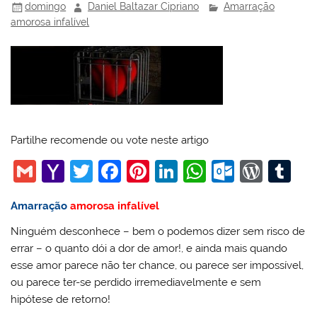
domingo
Daniel Baltazar Cipriano
Amarração
amorosa infalível
Partilhe recomende ou vote neste artigo
G
Y
T
F
Pi
Li
W
O
W
T
m
a
w
a
nt
n
h
ut
or
u
Amarração
amorosa infalível
ai
h
itt
c
er
k
at
lo
d
m
Ninguém desconhece – bem o podemos dizer sem risco de
l
o
er
e
e
e
s
o
Pr
bl
errar – o quanto dói a dor de amor!, e ainda mais quando
o
b
st
dI
A
k.
e
r
esse amor parece não ter chance, ou parece ser impossível,
M
o
n
p
c
ss
ou parece ter-se perdido irremediavelmente e sem
hipótese de retorno!
ai
o
p
o