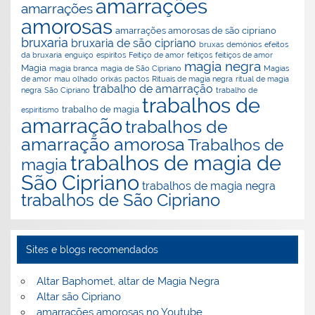
amarrações
amarrações
amorosas
amarrações amorosas de são cipriano
bruxaria
bruxaria de são cipriano
bruxas
demónios
efeitos
da bruxaria
enguiço
espiritos
Feitiço de amor
feitiços
feitiços de amor
magia negra
Magia
magia branca
magia de São Cipriano
Magias
de amor
mau olhado
orixás
pactos
Rituais de magia negra
ritual de magia
trabalho de amarração
negra
São Cipriano
trabalho de
trabalhos de
trabalho de magia
espiritismo
amarração
trabalhos de
amarração amorosa
Trabalhos de
trabalhos de magia de
magia
São Cipriano
trabalhos de magia negra
trabalhos de São Cipriano
Sites e blogs recomendados
Altar Baphomet, altar de Magia Negra
Altar são Cipriano
amarrações amorosas no Youtube