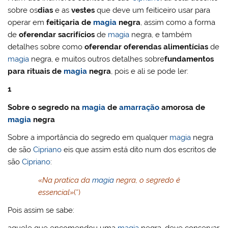
sobre os
dias
e as
vestes
que deve um feiticeiro usar para
operar em
feitiçaria de
magia
negra
, assim como a forma
de
oferendar sacrifícios
de
magia
negra, e também
detalhes sobre como
oferendar oferendas alimentícias
de
magia
negra, e muitos outros detalhes sobre
fundamentos
para rituais de
magia
negra
, pois e ali se pode ler:
1
Sobre o segredo na
magia
de
amarração
amorosa de
magia
negra
Sobre a importância do segredo em qualquer
magia
negra
de são
Cipriano
eis que assim está dito num dos escritos de
são
Cipriano
:
«Na pratica da
magia
negra, o segredo é
essencial»
(*)
Pois assim se sabe: