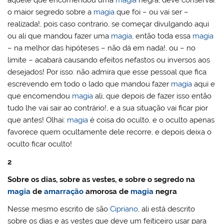
aquele que encomendou uma
magia
negra, deve conservar
o maior segredo sobre a
magia
que foi – ou vai ser –
realizada!, pois caso contrario, se começar divulgando aqui
ou ali que mandou fazer uma
magia
, então toda essa
magia
– na melhor das hipóteses – não dá em nada!, ou – no
limite – acabará causando efeitos nefastos ou inversos aos
desejados! Por isso: não admira que esse pessoal que fica
escrevendo em todo o lado que mandou fazer
magia
aqui e
que encomendou
magia
ali, que depois de fazer isso então
tudo lhe vai sair ao contrário!, e a sua situação vai ficar pior
que antes! Olhai:
magia
é coisa do oculto, e o oculto apenas
favorece quem ocultamente dele recorre, e depois deixa o
oculto ficar oculto!
2
Sobre os dias, sobre as vestes, e sobre o segredo na
magia
de
amarração
amorosa de
magia
negra
Nesse mesmo escrito de são
Cipriano
, ali está descrito
sobre os dias e as vestes que deve um feiticeiro usar para