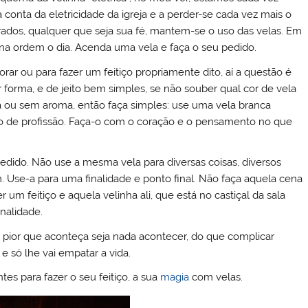
conta da eletricidade da igreja e a perder-se cada vez mais o
grados, qualquer que seja sua fé, mantem-se o uso das velas. Em
 na ordem o dia. Acenda uma vela e faça o seu pedido.
ar ou para fazer um feitiço propriamente dito, aí a questão é
r forma, e de jeito bem simples, se não souber qual cor de vela
 ou sem aroma, então faça simples: use uma vela branca
a/o de profissão. Faça-o com o coração e o pensamento no que
ido. Não use a mesma vela para diversas coisas, diversos
m. Use-a para uma finalidade e ponto final. Não faça aquela cena
m feitiço e aquela velinha ali, que está no castiçal da sala
inalidade.
 pior que aconteça seja nada acontecer, do que complicar
e só lhe vai empatar a vida.
es para fazer o seu feitiço, a sua
magia
com velas.