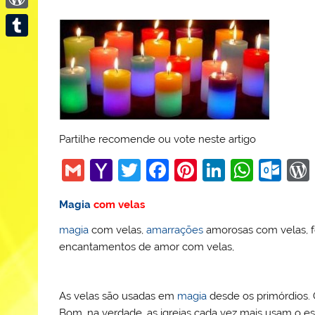
WordPress
Tumblr
Partilhe recomende ou vote neste artigo
G
Y
T
F
Pi
Li
W
O
m
a
w
a
nt
n
h
ut
Magia
com velas
ai
h
itt
c
er
k
at
lo
magia
com velas,
amarrações
amorosas com velas, f
l
o
er
e
e
e
s
o
encantamentos de amor com velas,
o
b
st
dI
A
k.
M
o
n
p
c
As velas são usadas em
magia
desde os primórdios. O
ai
o
p
o
Bom, na verdade, as igrejas cada vez mais usam o es