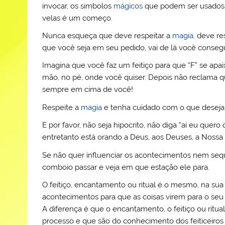
invocar, os simbolos
mágicos
que podem ser usados, a
velas é um começo.
Nunca esqueça que deve respeitar a
magia
, deve re
que você seja em seu pedido, vai de lá você conse
Imagina que você faz um feitiço para que “F” se apa
mão, no pé, onde você quiser. Depois não reclama que
sempre em cima de você!
Respeite a
magia
e tenha cuidado com o que desej
E por favor, não seja hipocrito, não diga “ai eu que
entretanto está orando a Deus, aos Deuses, a Nossa
Se não quer influenciar os acontecimentos nem sequ
comboio passar e veja em que estação ele para.
O feitiço, encantamento ou ritual é o mesmo, na sua
acontecimentos para que as coisas virem para o seu 
A diferença é que o encantamento, o feitiço ou ritua
processo e que são do conhecimento dos feiticeiros