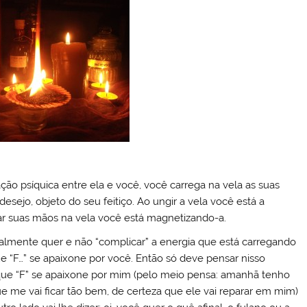
ação psíquica entre ela e você, você carrega na vela as suas
desejo, objeto do seu feitiço. Ao ungir a vela você está a
ar suas mãos na vela você está magnetizando-a.
almente quer e não “complicar” a energia que está carregando
que “F…” se apaixone por você. Então só deve pensar nisso
 que “F” se apaixone por mim (pelo meio pensa: amanhã tenho
me vai ficar tão bem, de certeza que ele vai reparar em mim)