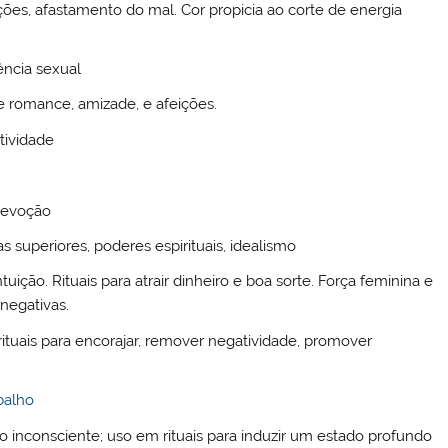
ições, afastamento do mal. Cor propicia ao corte de energia
ência sexual
e romance, amizade, e afeições.
tividade
 devoção
s superiores, poderes espirituais, idealismo
intuição. Rituais para atrair dinheiro e boa sorte. Força feminina e
 negativas.
 rituais para encorajar, remover negatividade, promover
balho
o inconsciente; uso em rituais para induzir um estado profundo