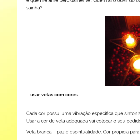
e que me ame perdidamente”. Quem a/o ouvir do outro 
sainha?
–
usar velas com cores.
Cada cor possui uma vibração especifica que sintoni
Usar a cor de vela adequada vai colocar o seu pedid
Vela branca – paz e espiritualidade. Cor propicia pa