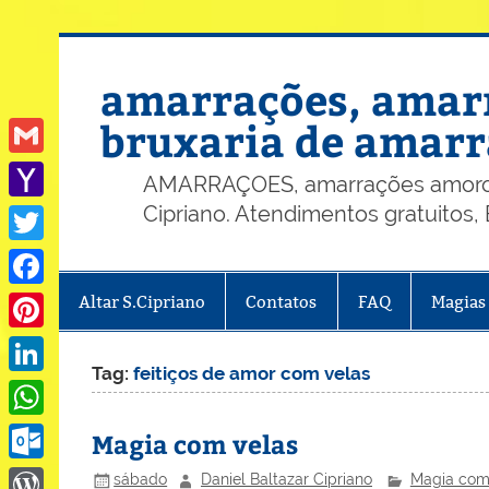
Skip
to
content
amarrações, amarr
bruxaria de amarr
Gmail
AMARRAÇOES, amarrações amorosas
Cipriano. Atendimentos gratuitos
Yahoo
Mail
Twitter
Altar S.Cipriano
Contatos
FAQ
Magias
Facebook
Pinterest
Tag:
feitiços de amor com velas
LinkedIn
WhatsApp
Magia com velas
Outlook.com
sábado
Daniel Baltazar Cipriano
Magia com