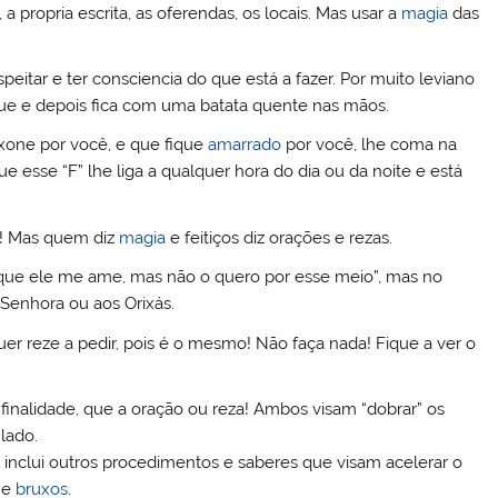
 propria escrita, as oferendas, os locais. Mas usar a
magia
das
speitar e ter consciencia do que está a fazer. Por muito leviano
gue e depois fica com uma batata quente nas mãos.
ixone por você, e que fique
amarrado
por você, lhe coma na
 esse “F” lhe liga a qualquer hora do dia ou da noite e está
a! Mas quem diz
magia
e feitiços diz orações e rezas.
ro que ele me ame, mas não o quero por esse meio”, mas no
 Senhora ou aos Orixás.
er reze a pedir, pois é o mesmo! Não faça nada! Fique a ver o
 finalidade, que a oração ou reza! Ambos visam “dobrar” os
lado.
l inclui outros procedimentos e saberes que visam acelerar o
 e
bruxos
.