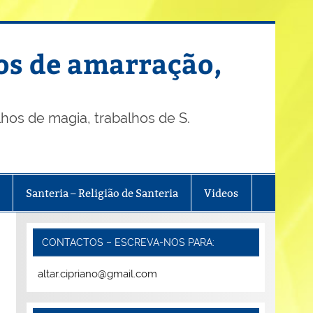
os de amarração,
os de magia, trabalhos de S.
Santeria – Religião de Santeria
Videos
CONTACTOS – ESCREVA-NOS PARA:
altar.cipriano@gmail.com