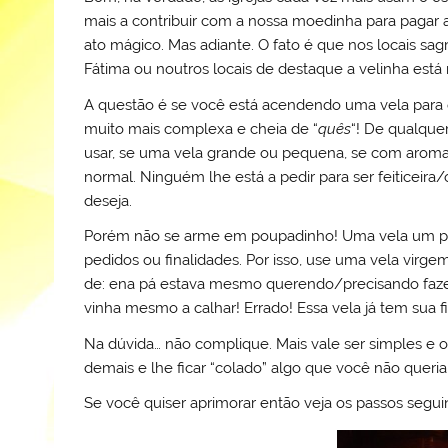
l
k
m
mais a contribuir com a nossa moedinha para pagar a 
ato mágico. Mas adiante. O fato é que nos locais sa
Fátima ou noutros locais de destaque a velinha está
A questão é se você está acendendo uma vela para or
muito mais complexa e cheia de “
quês
“! De qualque
usar, se uma vela grande ou pequena, se com aroma
normal. Ninguém lhe está a pedir para ser feiticeir
deseja.
Porém não se arme em poupadinho! Uma vela um ped
pedidos ou finalidades. Por isso, use uma vela virge
de: ena pá estava mesmo querendo/precisando fazer u
vinha mesmo a calhar! Errado! Essa vela já tem sua f
Na dúvida… não complique. Mais vale ser simples e o
demais e lhe ficar “colado” algo que você não queria 
Se você quiser aprimorar então veja os passos seguint