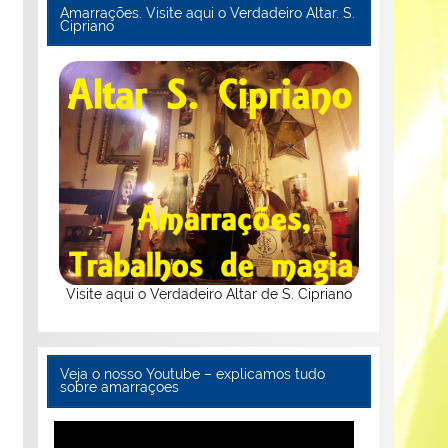
Amarrações. Visite aqui o Verdadeiro Altar. S.
Cipriano
Visite aqui o Verdadeiro Altar de S. Cipriano
Veja o nosso Youtube – explicamos tudo
sobre amarraçoes