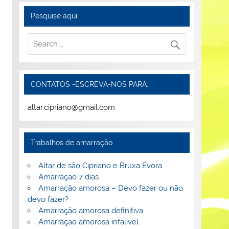
Pesquise aqui
CONTATOS -ESCREVA-NOS PARA:
altar.cipriano@gmail.com
Trabalhos de amarração
Altar de são Cipriano e Bruxa Évora
Amarração 7 dias
Amarração amorosa – Devo fazer ou não
devo fazer?
Amarração amorosa definitiva
Amarração amorosa infalível