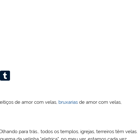
W
T
or
u
d
m
eitiços de amor com velas,
bruxarias
de amor com velas,
Pr
bl
e
r
ss
lhando para trás… todos os templos, igrejas, terreiros têm velas.
quema da velinha “eletrica”, no meu ver, estamos cada vez