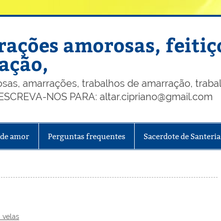
ações amorosas, feitiç
ação,
, amarrações, trabalhos de amarração, trabalh
, ESCREVA-NOS PARA: altar.cipriano@gmail.com
 de amor
Perguntas frequentes
Sacerdote de Santeria
 velas