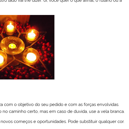
lado vai lhe dizer: oi, você quer o quê afinal, o fulano ou a
za com o objetivo do seu pedido e com as forças envolvidas.
o no caminho certo, mas em caso de duvida, use a vela branca.
ra novos começos e oportunidades. Pode substituir qualquer cor.