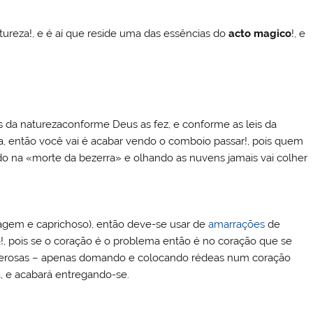
natureza!, e é aí que reside uma das essências do
acto magico
!, e
s da naturezaconforme Deus as fez, e conforme as leis da
sofia, então você vai é acabar vendo o comboio passar!, pois quem
do na «morte da bezerra» e olhando as nuvens jamais vai colher
agem e caprichoso), então deve-se usar de
amarrações
de
, pois se o coração é o problema então é no coração que se
rosas – apenas domando e colocando rédeas num coração
 e acabará entregando-se.