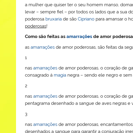
a mulher que quiser ter o seu homem manso, doman
levar – sempre fiel – por todos os lados que a sua d
poderosa
bruxaria
de são
Cipriano
para amansar o ho
poderosas
!
Como são feitas as
amarrações
de amor poderosa
as
amarrações
de amor poderosas, são feitas da seg
1
nas
amarrações
de amor poderosas, o coração de gad
consagrado á
magia
negra – sendo ele negro e sem d
2
nas
amarrações
de amor poderosas, o coração de g
pentagrama desenhado a sangue de aves negras e v
3
nas
amarrações
de amor poderosas, encantamento
desenhados a sangue para garantir a conjuração irresis