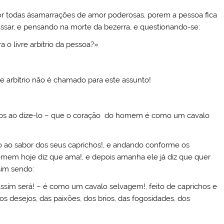
or todas ásamarrações de amor poderosas, porem a pessoa fica
ssar, e pensando na morte da bezerra, e questionando-se:
 o livre arbítrio da pessoa?»
e arbítrio não é chamado para este assunto!
os ao dize-lo – que o coração do homem é como um cavalo
do ao sabor dos seus caprichos!, e andando conforme os
omem hoje diz que ama!, e depois amanha ele já diz que quer
sim sendo:
sim será! – é como um cavalo selvagem!, feito de caprichos e
 desejos, das paixões, dos brios, das fogosidades, dos