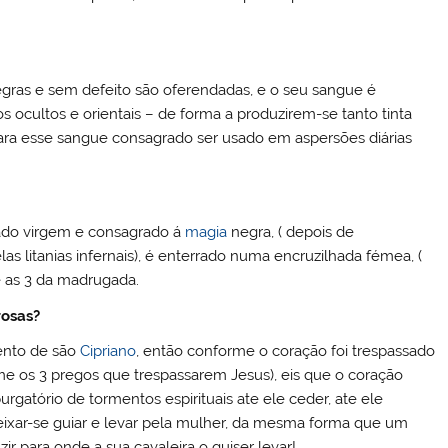
negras e sem defeito são oferendadas, e o seu sangue é
s ocultos e orientais – de forma a produzirem-se tanto tinta
ara esse sangue consagrado ser usado em aspersões diárias
ado virgem e consagrado á
magia
negra, ( depois de
as litanias infernais), é enterrado numa encruzilhada fémea, (
e as 3 da madrugada.
osas?
ento de são
Cipriano
, então conforme o coração foi trespassado
rme os 3 pregos que trespassarem Jesus), eis que o coração
atório de tormentos espirituais ate ele ceder, ate ele
deixar-se guiar e levar pela mulher, da mesma forma que um
 para onde a sua cavaleira o quiser levar!