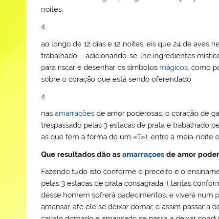
noites.
4
ao longo de 12 dias e 12 noites, eis que 24 de aves 
trabalhado – adicionando-se-lhe ingredientes místico
para riscar e desenhar os símbolos
mágicos
, como p
sobre o coração que está sendo oferendado
4
nas
amarrações
de amor poderosas, o coração de g
trespassado pelas 3 estacas de prata e trabalhado pel
as que tem a forma de um «T»), entre a meia-noite 
Que resultados dão as
amarraçoes
de amor poder
Fazendo tudo isto conforme o preceito e o ensinam
pelas 3 estacas de prata consagrada, ( tantas confo
desse homem sofrerá padecimentos, e viverá num purg
amansar, ate ele se deixar domar, e assim passar a 
cavalo domado e amansado se passa a deixar conduzir