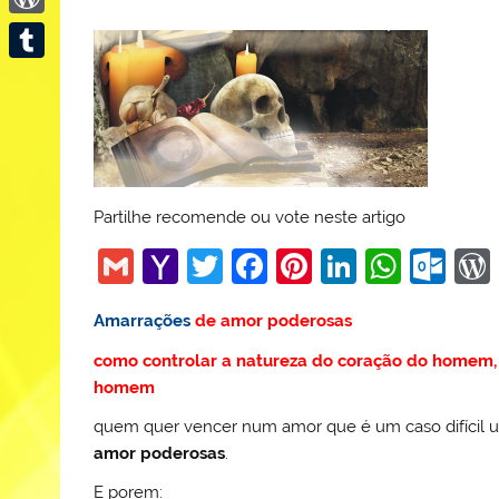
WordPress
Tumblr
Partilhe recomende ou vote neste artigo
G
Y
T
F
Pi
Li
W
O
m
a
w
a
nt
n
h
ut
Amarrações
de amor poderosas
ai
h
itt
c
er
k
at
lo
como controlar a natureza do coração do homem,
l
o
er
e
e
e
s
o
homem
o
b
st
dI
A
k.
quem quer vencer num amor que é um caso difícil u
M
o
n
p
c
amor poderosas
.
ai
o
p
o
E porem: