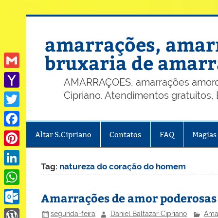
Skip
to
content
amarrações, amarr
bruxaria de amarr
Gmail
AMARRAÇOES, amarrações amorosas
Cipriano. Atendimentos gratuitos
Yahoo
Mail
Twitter
Altar S.Cipriano
Contatos
FAQ
Magias
Facebook
Pinterest
Tag:
natureza do coração do homem
LinkedIn
WhatsApp
Amarrações de amor poderosas
Outlook.com
segunda-feira
Daniel Baltazar Cipriano
Ama