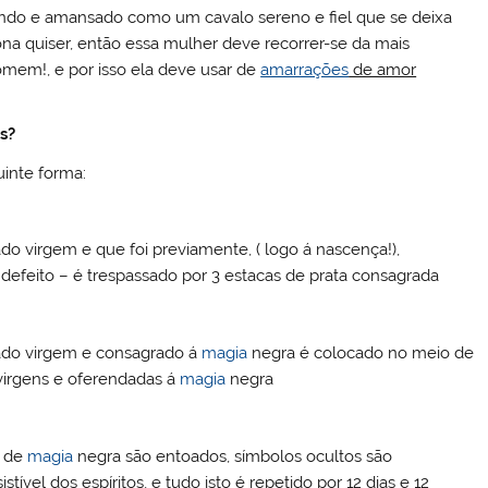
do e amansado como um cavalo sereno e fiel que se deixa
ona quiser, então essa mulher deve recorrer-se da mais
mem!, e por isso ela deve usar de
amarrações
de amor
s?
uinte forma:
o virgem e que foi previamente, ( logo á nascença!),
efeito – é trespassado por 3 estacas de prata consagrada
ado virgem e consagrado á
magia
negra é colocado no meio de
irgens e oferendadas á
magia
negra
s de
magia
negra são entoados, símbolos ocultos são
tível dos espíritos, e tudo isto é repetido por 12 dias e 12