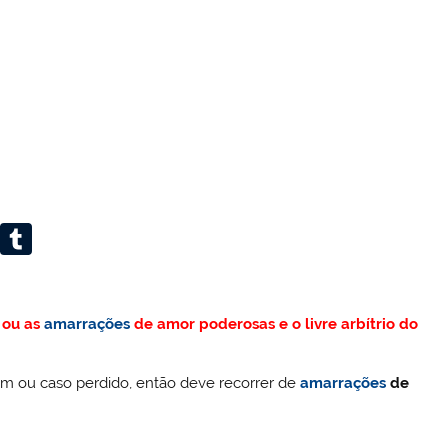
W
T
or
u
d
m
 ou as
amarrações
de amor poderosas e o livre arbítrio do
Pr
bl
e
r
m ou caso perdido, então deve recorrer de
amarrações
de
ss