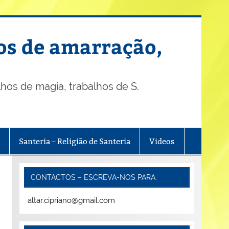
os de amarração,
os de magia, trabalhos de S.
Santeria – Religião de Santeria
Videos
CONTACTOS – ESCREVA-NOS PARA:
altar.cipriano@gmail.com