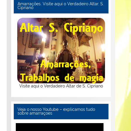
Amarrações. Visite aqui o Verdadeiro Altar. S.
Cipriano
Visite aqui o Verdadeiro Altar de S. Cipriano
Veja o nosso Youtube – explicamos tudo
sobre amarraçoes