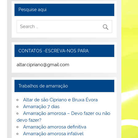
Pesquise aqui
CONTATOS -ESCREVA-NOS PARA:
altar.cipriano@gmail.com
Trabalhos de amarração
Altar de são Cipriano e Bruxa Évora
Amarração 7 dias
Amarração amorosa – Devo fazer ou não
devo fazer?
Amarração amorosa definitiva
Amarração amorosa infalível