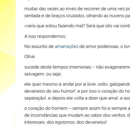
l
k
m
muitas das vezes ao invés de recorrer de uma vez p
sentada e de braços cruzados, olhando as nuvens pa
«sera que estou fazendo mal? Será que isto vai contra
A isso respondemos:
No assunto de
amarrações
de amor poderosas, o livr
Olhai:
sucede deste tempos imemoriais – não exagerarem
selvagem, ou seja:
ele quer mesmo é andar por ai livre, solto, galopan
devaneios do seu humor!, e por isso o coração do h
separação!, e depois ele volta a dizer que ama!, e as
o coração do homem – sempre assim foi e sempre as
de inconstâncias que mudam ao sabor dos ventos, dos
interesses, dos egoísmos, dos devaneios!