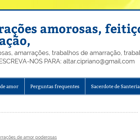
ações amorosas, feitiç
ação,
, amarrações, trabalhos de amarração, trabalh
, ESCREVA-NOS PARA: altar.cipriano@gmail.com
 de amor
Perguntas frequentes
Sacerdote de Santeria
rrações de amor poderosas