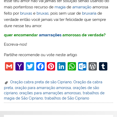
esse teu amor não vai jamais ter solução senão usando do
mais portentoso recurso de
magia
de
amarração
amorosa
feito por
bruxas
e
bruxas
, pois sem usar de
bruxaria
de
verdade então você jamais vai ter felicidade que sempre
dure nesse teu amor.
quer encomendar
amarrações
amorosas de verdade?
Escreva-nos!
Partilhe recomende ou vote neste artigo
G
Y
T
F
Pi
Li
W
O
W
T
m
a
w
a
nt
n
h
ut
or
u
ai
h
itt
c
er
k
at
lo
d
m
Oração cabra preta de são Cipriano
,
Oração da cabra
preta
,
oração para amarração amorosa
,
orações de são
l
o
er
e
e
e
s
o
Pr
bl
cipriano
,
orações para amarrações amorosas
,
trabalhos de
o
b
st
dI
A
k.
e
r
magia de São Cipriano
,
trabalhos de São Cipriano
M
o
n
p
c
ss
ai
o
p
o