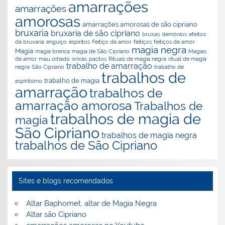
amarrações
amarrações
amorosas
amarrações amorosas de são cipriano
bruxaria
bruxaria de são cipriano
bruxas
demónios
efeitos
da bruxaria
enguiço
espiritos
Feitiço de amor
feitiços
feitiços de amor
magia negra
Magia
magia branca
magia de São Cipriano
Magias
de amor
mau olhado
orixás
pactos
Rituais de magia negra
ritual de magia
trabalho de amarração
negra
São Cipriano
trabalho de
trabalhos de
trabalho de magia
espiritismo
amarração
trabalhos de
amarração amorosa
Trabalhos de
trabalhos de magia de
magia
São Cipriano
trabalhos de magia negra
trabalhos de São Cipriano
Sites e blogs recomendados
Altar Baphomet, altar de Magia Negra
Altar são Cipriano