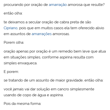
o
b
st
dI
A
k.
e
r
procurando por oração de
amarração
amorosa que resulte?
M
o
n
p
c
ss
então olha:
ai
o
p
o
l
k
m
te deixamos a secular oração de cabra preta de são
Cipriano
, pois que em muitos casos ela tem oferecido alivio
em assuntos de
amarrações
amorosas.
Porem olha:
oração apenas por oração é um remedio bem leve que atua
em situações simples, conforme aspirina resulta com
simples enxaqueca.
E porem:
se tratando de um assunto de maior gravidade, então olha:
você jamais vai dar solução em cancro simplesmente
usando de copo de água e aspirina.
Pois da mesma forma: