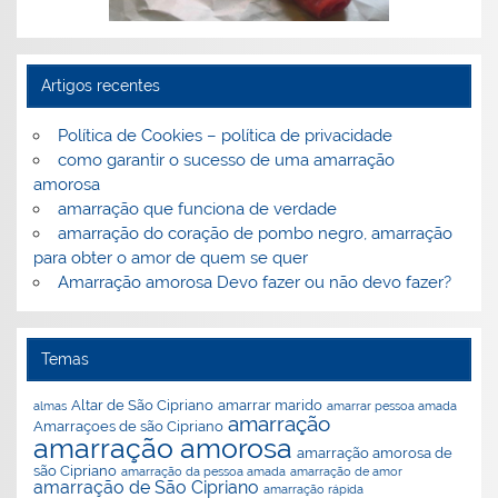
Perguntas frequentes sobre amarrações
Artigos recentes
Política de Cookies – política de privacidade
como garantir o sucesso de uma amarração
amorosa
amarração que funciona de verdade
amarração do coração de pombo negro, amarração
ão
a
para obter o amor de quem se quer
Amarração amorosa Devo fazer ou não devo fazer?
Temas
Altar de São Cipriano
amarrar marido
almas
amarrar pessoa amada
amarração
Amarraçoes de são Cipriano
amarração amorosa
amarração amorosa de
são Cipriano
amarração da pessoa amada
amarração de amor
amarração de São Cipriano
amarração rápida