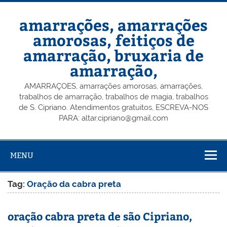
Skip
to
content
amarrações, amarrações
amorosas, feitiços de
amarração, bruxaria de
amarração,
AMARRAÇOES, amarrações amorosas, amarrações,
trabalhos de amarração, trabalhos de magia, trabalhos
de S. Cipriano. Atendimentos gratuitos, ESCREVA-NOS
PARA: altar.cipriano@gmail.com
MENU
Tag:
Oração da cabra preta
oração cabra preta de são Cipriano,