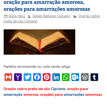
oração para amarração amorosa,
orações para amarrações amorosas
sexta-feira
Daniel Baltazar Cipriano
Oração cabra
preta de são Cipriano
Partilhe recomende ou vote neste artigo
G
Y
T
F
Pi
Li
W
O
W
T
m
a
w
a
nt
n
h
ut
or
u
Oração cabra preta de são
Cipriano
, oração para
ai
h
itt
c
er
k
at
lo
d
m
amarração
amorosa, orações para
amarrações
amorosas
l
o
er
e
e
e
s
o
Pr
bl