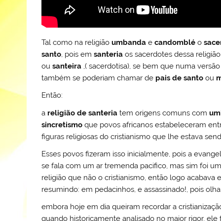
Tal como na religião
umbanda
e
candomblé
o
sace
santo
, pois em
santeria
os sacerdotes dessa religi
ou
santeira
,( sacerdotisa), se bem que numa versão
também se poderiam chamar de
pais de santo
ou
m
Então:
a
religião de
santeria
tem origens comuns com
um
sincretismo
que povos africanos estabeleceram entre 
figuras religiosas do cristianismo que lhe estava sen
Esses povos fizeram isso inicialmente, pois a evange
se fala com um ar tremenda pacifico, mas sim foi u
religião que não o cristianismo, então logo acabava 
resumindo: em pedacinhos, e assassinado!, pois olha
embora hoje em dia queiram recordar a cristianiza
quando historicamente analisado no maior rigor, ele 