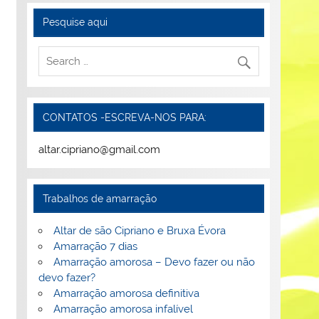
Pesquise aqui
CONTATOS -ESCREVA-NOS PARA:
altar.cipriano@gmail.com
Trabalhos de amarração
Altar de são Cipriano e Bruxa Évora
Amarração 7 dias
Amarração amorosa – Devo fazer ou não
devo fazer?
Amarração amorosa definitiva
Amarração amorosa infalível