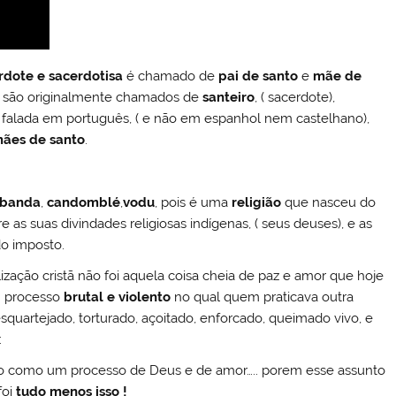
rdote e sacerdotisa
é chamado de
pai de santo
e
mãe de
ão são originalmente chamados de
santeiro
, ( sacerdote),
 falada em português, ( e não em espanhol nem castelhano),
ães de santo
.
banda
,
candomblé
,
vodu
, pois é uma
religião
que nasceu do
as suas divindades religiosas indígenas, ( seus deuses), e as
do imposto.
lização cristã não foi aquela coisa cheia de paz e amor que hoje
m processo
brutal e violento
no qual quem praticava outra
esquartejado, torturado, açoitado, enforcado, queimado vivo, e
:
ção como um processo de Deus e de amor….. porem esse assunto
foi
tudo menos isso !