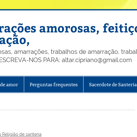
ações amorosas, feitiç
ação,
, amarrações, trabalhos de amarração, trabalh
, ESCREVA-NOS PARA: altar.cipriano@gmail.com
 de amor
Perguntas frequentes
Sacerdote de Santeria
a Religião de santeria