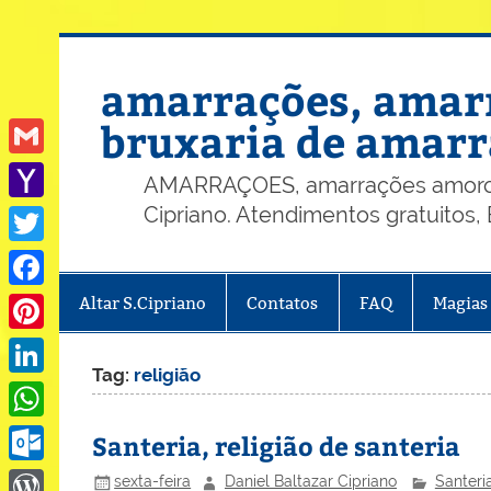
Skip
to
content
amarrações, amarr
bruxaria de amarr
Gmail
AMARRAÇOES, amarrações amorosas
Cipriano. Atendimentos gratuitos
Yahoo
Mail
Twitter
Altar S.Cipriano
Contatos
FAQ
Magias
Facebook
Pinterest
Tag:
religião
LinkedIn
WhatsApp
Santeria, religião de santeria
Outlook.com
sexta-feira
Daniel Baltazar Cipriano
Santeri