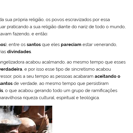
a sua própria religião, os povos escravizados por essa
ar praticando a sua religião diante do nariz de todo o mundo,
avam fazendo, e então:
mos
), entre os
santos
que eles
pareciam
estar venerando,
rias
divindades
.
evangelizadora acabou acalmando, ao mesmo tempo que esses
verdadeira
, e por isso esse tipo de sincretismo acabou
essor, pois a seu tempo as pessoas acabaram
aceitando o
santos
de verdade, ao mesmo tempo que persistiram
is
, o que acabou gerando todo um grupo de ramificações
avilhosa riqueza cultural, espiritual e teológica.