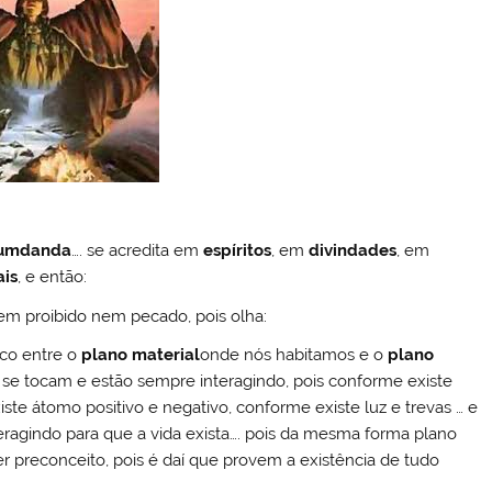
umdanda
…. se acredita em
espíritos
, em
divindades
, em
ais
, e então:
em proibido nem pecado, pois olha:
ico entre o
plano material
onde nós habitamos e o
plano
 se tocam e estão sempre interagindo, pois conforme existe
xiste átomo positivo e negativo, conforme existe luz e trevas … e
teragindo para que a vida exista…. pois da mesma forma plano
er preconceito, pois é daí que provem a existência de tudo