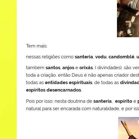
Tem mais:
nessas religiões como
santeria
,
vodu
,
candomblé
,
também
santos
,
anjos
e
orixás
, ( divindades), são 
toda a criação, então Deus é não apenas criador des
todas as
entidades espirituais
, de todas as
divinda
espíritos desencarnados
.
Pois por isso: nesta doutrina de
santeria
,
espírito
e
natural para ser encarada com naturalidade, e por i