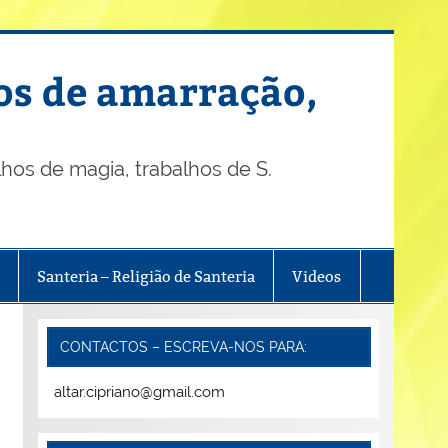
os de amarração,
os de magia, trabalhos de S.
Santeria – Religião de Santeria
Videos
CONTACTOS – ESCREVA-NOS PARA:
altar.cipriano@gmail.com