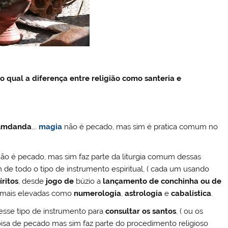
o qual a diferença entre religião como santeria e
umdanda
….
magia
não é pecado, mas sim é pratica comum no
ão é pecado, mas sim faz parte da liturgia comum dessas
 de todo o tipo de instrumento espiritual, ( cada um usando
íritos
, desde
jogo de
búzio
a
lançamento de conchinha ou de
s mais elevadas como
numerologia
,
astrologia
e
cabalística
.
desse tipo de instrumento para
consultar os santos
, ( ou os
 coisa de pecado mas sim faz parte do procedimento religioso