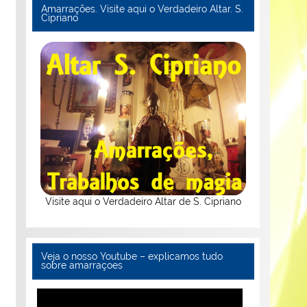
Amarrações. Visite aqui o Verdadeiro Altar. S.
Cipriano
Visite aqui o Verdadeiro Altar de S. Cipriano
Veja o nosso Youtube – explicamos tudo
sobre amarraçoes