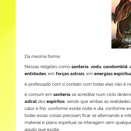
Da mesma forma:
Nessas religiões como
santeria
,
vodu
,
candomblé
,
entidades
, em
forças astrais
, em
energias espiritu
é professado com o contato com todas elas não é n
é comum em
santeria
se acreditar num ciclo dinâm
astral
dos
espíritos
, sendo que ambas as realidades
calor e frio, conforme existe noite e dia, conforme e
todas essas coisas precisam ficar se alternando e in
material e plano espiritual se interagem sem qualqu
aquilo que existe.