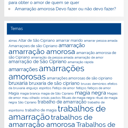
ão
a
para obter o amor de quem se quer
Amarração amorosa Devo fazer ou não devo fazer?
Temas
Altar de São Cipriano
amarrar marido
almas
amarrar pessoa amada
amarração
Amarraçoes de são Cipriano
amarração amorosa
amarração amorosa de
são Cipriano
amarração da pessoa amada
amarração de amor
amarração de São Cipriano
amarração rápida
amarrações
amarrações
amorosas
amarrações amorosas de são cipriano
bruxaria
bruxaria de são cipriano
bruxas
demónios
efeitos
da bruxaria
enguiço
espiritos
Feitiço de amor
feitiços
feitiços de amor
magia negra
Magia
magia branca
magia de São Cipriano
Magias
de amor
mau olhado
orixás
pactos
Rituais de magia negra
ritual de magia
trabalho de amarração
negra
São Cipriano
trabalho de
trabalhos de
trabalho de magia
espiritismo
amarração
trabalhos de
amarração amorosa
Trabalhos de