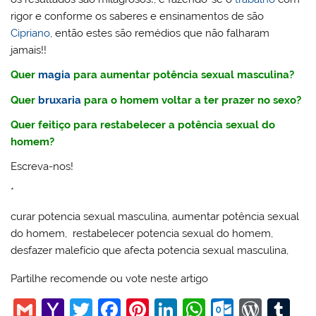
rigor e conforme os saberes e ensinamentos de são
Cipriano
, então estes são remédios que não falharam
jamais!!
Quer
magia
para aumentar potência sexual masculina?
Quer
bruxaria
para o homem voltar a ter prazer no sexo?
Quer feitiço para restabelecer a potência sexual do
homem?
Escreva-nos!
*
curar potencia sexual masculina, aumentar potência sexual
do homem, restabelecer potencia sexual do homem,
desfazer malefício que afecta potencia sexual masculina,
Partilhe recomende ou vote neste artigo
G
Y
T
F
Pi
Li
W
O
W
T