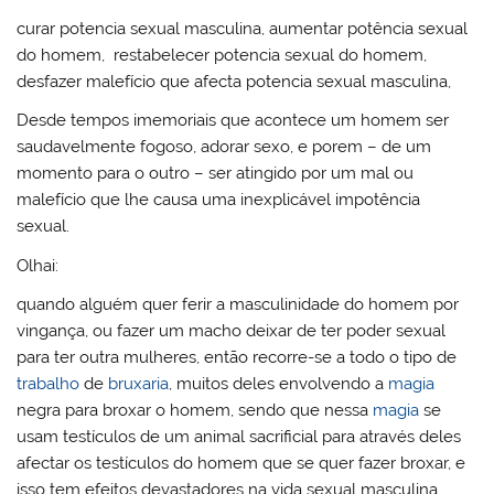
l
o
er
e
e
e
s
o
Pr
bl
o
b
st
dI
A
k.
e
r
curar potencia sexual masculina, aumentar potência sexual
do homem, restabelecer potencia sexual do homem,
M
o
n
p
c
ss
desfazer malefício que afecta potencia sexual masculina,
ai
o
p
o
Desde tempos imemoriais que acontece um homem ser
l
k
m
saudavelmente fogoso, adorar sexo, e porem – de um
momento para o outro – ser atingido por um mal ou
malefício que lhe causa uma inexplicável impotência
sexual.
Olhai:
quando alguém quer ferir a masculinidade do homem por
vingança, ou fazer um macho deixar de ter poder sexual
para ter outra mulheres, então recorre-se a todo o tipo de
trabalho
de
bruxaria
, muitos deles envolvendo a
magia
negra para broxar o homem, sendo que nessa
magia
se
usam testículos de um animal sacrificial para através deles
afectar os testículos do homem que se quer fazer broxar, e
isso tem efeitos devastadores na vida sexual masculina.