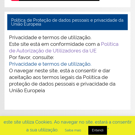
Politica de Proteção de dados pessoais e privacidade da
União Europeia
Privacidade e termos de utilização.
Este site está em conformidade com a
Política
de Autorização de Utilizadores da UE
Por favor, consulte:
Privacidade e termos de utilização.
O navegar neste site, está a consentir e dar
aceitação aos termos legais da Política de
proteção de dados pessoais e privacidade da
União Europeia
este site utiliza Cookies. Ao navegar no site, estará a consentir
a sua utilização.
.
."
Saiba mais
Entendi
WordPress Theme: Smartline by ThemeZee.