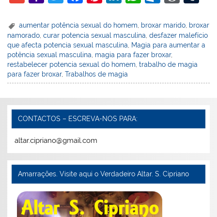
m
a
w
a
nt
n
h
ut
or
u
ai
h
itt
c
er
k
at
lo
d
m
aumentar potência sexual do homem
,
broxar marido
,
broxar
namorado
,
curar potencia sexual masculina
,
desfazer malefício
l
o
er
e
e
e
s
o
Pr
bl
que afecta potencia sexual masculina
,
Magia para aumentar a
o
b
st
dI
A
k.
e
r
potência sexual masculina
,
magia para fazer broxar
,
restabelecer potencia sexual do homem
,
trabalho de magia
M
o
n
p
c
ss
para fazer broxar
,
Trabalhos de magia
ai
o
p
o
l
k
m
CONTACTOS – ESCREVA-NOS PARA:
altar.cipriano@gmail.com
Amarrações. Visite aqui o Verdadeiro Altar. S. Cipriano