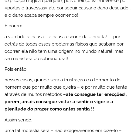
explicação lógica qualquer!, pois o feitiço vai mover-se por
«portas e travessas» ate conseguir causar o dano desejado!,
e o dano acaba sempre ocorrendo!
E porem:
a verdadeira causa – a causa escondida e oculta! – por
detrás de todos esses problemas físicos que acabam por
ocorrer, ela não tem uma origem no mundo natural, mas
sim na esfera do sobrenatural!
Pois então:
nesses casos, grande será a frustração e o tormento do
homem que por muito que queira – e por muito que tente
através de muitos métodos –
até consegue ter erecções!,
porem jamais consegue voltar a sentir o vigor e a
plenitude do prazer como antes sentia !!
Assim sendo:
uma tal moléstia será – não exageraremos em dizê-lo –