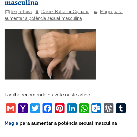
masculina
terça-feira
Daniel Baltazar Cipriano
Magia para
aumentar a potência sexual masculina
Partilhe recomende ou vote neste artigo
G
Y
T
F
Pi
Li
W
O
W
T
m
a
w
a
nt
n
h
ut
or
u
Magia
para aumentar a potência sexual masculina
ai
h
itt
c
er
k
at
lo
d
m