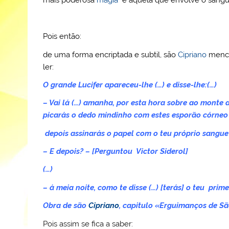
mais poderosa
magia
é aquela que envolve o sangue 
Pois então:
de uma forma encriptada e subtil, são
Cipriano
menc
ler:
O grande Lucifer apareceu-lhe (…) e disse-lhe:(…)
– Vai lá (…) amanha, por esta hora sobre ao monte d
picarás o dedo mindinho com estes esporão córneo q
depois assinarás o papel com o teu próprio sangue
– E depois? – [Perguntou Victor Siderol]
(…)
– á meia noite, como te disse (…) [terás] o teu prim
Obra de são
Cipriano
, capitulo «Erguimanços de S
Pois assim se fica a saber: