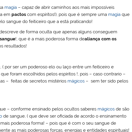
osa
magia
– capaz de abrir caminhos aos mais impossíveis
ada em
pactos
com espíritos!), pois que é sempre uma
magia
que
lo sangue do feiticeiro que a está praticando!
e descreve de forma oculta que apenas alguns conseguem
sangue
!, que é a mais poderosa forma de
aliança com os
os resultados!
 ( por ser um poderoso elo ou laço entre um feiticeiro e
 que foram escolhidos pelos espíritos !, pois – caso contrario –
as – feitas de secretos mistérios
mágicos
– sem ter sido pelos
angue – conforme ensinado pelos ocultos saberes
mágicos
de são
o
de sangue, ( que deve ser oficiada de acordo o ensinamento
da mais poderosa forma! – pois que é com o seu sangue de
elmente as mais poderosas forças, energias e entidades espirituais!