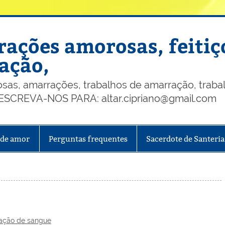
ações amorosas, feitiç
ação,
, amarrações, trabalhos de amarração, trabalh
, ESCREVA-NOS PARA: altar.cipriano@gmail.com
 de amor
Perguntas frequentes
Sacerdote de Santeria
ação de sangue