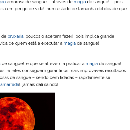
ção
amorosa de sangue – através de
magia
de sangue! – pois
eza em perigo de vida!, num estado de tamanha debilidade que
o de
bruxaria
, poucos o aceitam fazer!, pois implica grande
a vida de quem está a executar a
magia
de sangue!
a
de sangue!, e que se atrevem a praticar a
magia
de sangue!,
s!, e eles conseguem garantir os mais improváveis resultados
sas de sangue – sendo bem lidadas – rapidamente se
a
amarrada
!, jamais dali saindo!