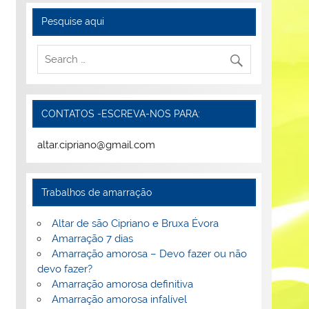
Pesquise aqui
CONTATOS -ESCREVA-NOS PARA:
altar.cipriano@gmail.com
Trabalhos de amarração
Altar de são Cipriano e Bruxa Évora
Amarração 7 dias
Amarração amorosa – Devo fazer ou não
devo fazer?
Amarração amorosa definitiva
Amarração amorosa infalível