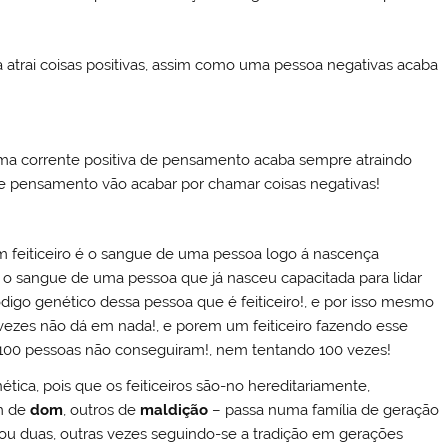
 atrai coisas positivas, assim como uma pessoa negativas acaba
ma corrente positiva de pensamento acaba sempre atraindo
 de pensamento vão acabar por chamar coisas negativas!
um feiticeiro é o sangue de uma pessoa logo á nascença
 é o sangue de uma pessoa que já nasceu capacitada para lidar
código genético dessa pessoa que é feiticeiro!, e por isso mesmo
 vezes não dá em nada!, e porem um feiticeiro fazendo esse
 100 pessoas não conseguiram!, nem tentando 100 vezes!
ica, pois que os feiticeiros são-no hereditariamente,
am de
dom
, outros de
maldição
– passa numa família de geração
u duas, outras vezes seguindo-se a tradição em gerações