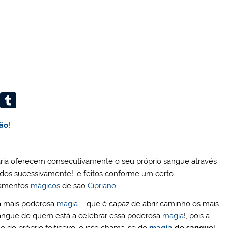
W
T
or
u
ão
!
d
m
Pr
bl
e
r
çaria oferecem consecutivamente o seu próprio sangue através
gidos sucessivamente!, e feitos conforme um certo
ss
namentos
mágicos
de são
Cipriano
.
 a mais poderosa
magia
– que é capaz de abrir caminho os mais
 sangue de quem está a celebrar essa poderosa
magia
!, pois a