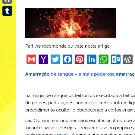
WordPress
Tumblr
Partilhe recomende ou vote neste artigo
G
Y
T
F
Pi
Li
W
O
m
a
w
a
nt
n
h
ut
Amarração
de sangue – a mais poderosa
amarraç
ai
h
itt
c
er
k
at
lo
l
o
er
e
e
e
s
o
o
b
st
dI
A
k.
na
magia
de sangue os feiticeiros executado a feiti
de golpes, perfurações, punções e cortes auto-infli
M
o
n
p
c
procedimento oculto!, e obedecendo a certos ensi
ai
o
p
o
são
Cipriano
ensinou nos seus escritos ocultos, que
l
k
m
inconcretizáveis desejos – requer o uso do próprio