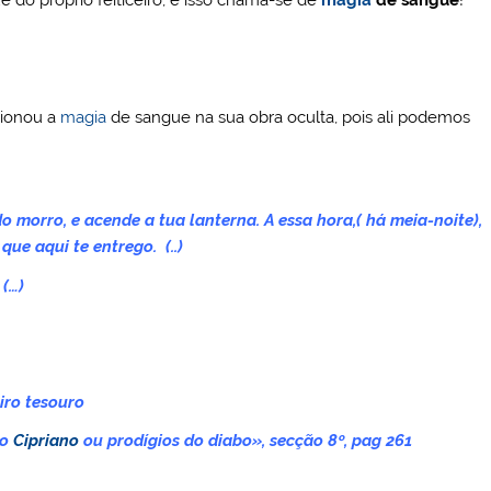
do próprio feiticeiro, e isso chama-se de
magia
de sangue
!
ionou a
magia
de sangue na sua obra oculta, pois ali podemos
o morro, e acende a tua lanterna. A essa hora,( há meia-noite),
ue aqui te entrego. (..)
 (…)
eiro tesouro
ão
Cipriano
ou prodígios do diabo», secção 8º, pag 261