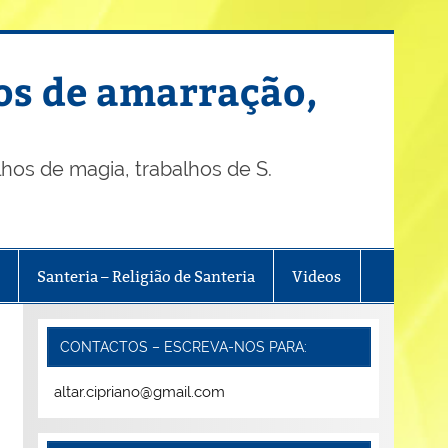
os de amarração,
os de magia, trabalhos de S.
Santeria – Religião de Santeria
Videos
CONTACTOS – ESCREVA-NOS PARA:
altar.cipriano@gmail.com