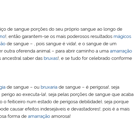
tiço de sangue porções do seu próprio sangue ao longo de
ano
!, então garantem-se os mais poderosos resultados
mágicos
ção
de sangue – , pois sangue é vida!, e o sangue de um
er outra oferenda animal – para abrir caminho a uma
amarração
s ancestral saber das
bruxas
!, e se tudo for celebrado conforme
gia
de sangue – ou
bruxaria
de sangue – é perigosa!, seja
 perigo ao executa-la!, seja pelas porções de sangue que acaba
 o feiticeiro num estado de perigosa debilidade), seja porque
ode causar efeitos indesejáveis e devastadores!, pois é a mais
erosa forma de
amarração
amorosa!