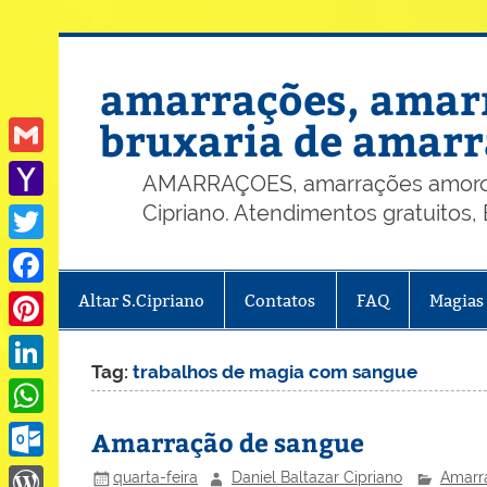
Skip
to
content
amarrações, amarr
bruxaria de amarr
Gmail
AMARRAÇOES, amarrações amorosas
Cipriano. Atendimentos gratuitos
Yahoo
Mail
Twitter
Altar S.Cipriano
Contatos
FAQ
Magias
Facebook
Pinterest
Tag:
trabalhos de magia com sangue
LinkedIn
WhatsApp
Amarração de sangue
Outlook.com
quarta-feira
Daniel Baltazar Cipriano
Amarr