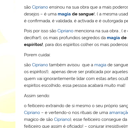
são
Cipriano
ensinou na sua obra que a mais poder
desejos – é uma
magia
de sangue
!, ( a mesma us
é confirmada, é validada, é activada e é outorgada pe
Pois por isso são
Cipriano
menciona na sua obra , ( 
decifrar!), os mais profundios segredos da
magia
de 
espíritos!
, para dos espíritos colher os mais poderos
Porem cuidai:
são
Cipriano
também avisou que a
magia
de sangue,
os espíritos!), apenas deve ser praticada por aqueles
quem vai ignorantemente lidar com estas artes ocult
espíritos escolhido, essa pessoa acabará muito mal!
Assim sendo:
o feiticeiro extraindo de si mesmo o seu próprio s
Cipriano
– e vertendo-o nos rituais de uma
amarraçã
magico de são
Cipriano
), esse feiticeiro consegue 
feiticeiro que assim é oficiado! – conjurar irresistiv