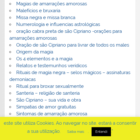
Magias de amarrações amorosas
Malefícios e bruxaria
Missa negra e missa branca
Numerologia e influencias astrológicas
oração cabra preta de são Cipriano -orações para
amarrações amorosas
Oração de são Cipriano para livrar de todos os males
Origem da magia
Os 4 elementos e a magia
Relatos e testemunhos verídicos
Rituais de magia negra – selos mágicos – assinaturas
demoníacas
Ritual para broxar sexualmente
Santeria – religião de santeria
São Cipriano – sua vida e obra
Simpatias de amor gratuitas
Sintomas de amarração amorosa
Terreiros de santo – O que são?
este site utiliza Cookies. Ao navegar no site, estará a consentir
Trabalhos de amarração
a sua utilização.
.
."
Saiba mais
Entendi
Trabalhos de amarraçao – amarração amorosa