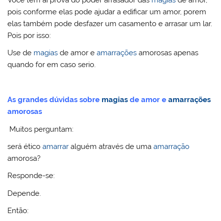
Você tem aí prova do poder arrasador das
magias
de amor,
pois conforme elas pode ajudar a edificar um amor, porem
elas também pode desfazer um casamento e arrasar um lar.
Pois por isso:
Use de
magias
de amor e
amarrações
amorosas apenas
quando for em caso serio.
As grandes dúvidas sobre
magias
de amor e
amarrações
amorosas
Muitos perguntam:
será ético
amarrar
alguém através de uma
amarração
amorosa?
Responde-se:
Depende.
Então: