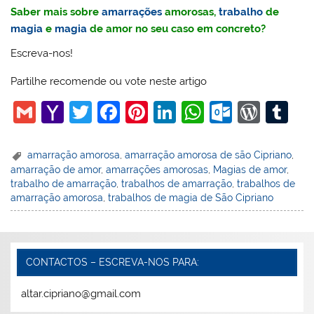
Saber mais sobre
amarrações
amorosas,
trabalho
de
magia
e
magia
de amor no seu caso em concreto?
Escreva-nos!
Partilhe recomende ou vote neste artigo
G
Y
T
F
Pi
Li
W
O
W
T
m
a
w
a
nt
n
h
ut
or
u
ai
h
itt
c
er
k
at
lo
d
m
amarração amorosa
,
amarração amorosa de são Cipriano
,
amarração de amor
,
amarrações amorosas
,
Magias de amor
,
l
o
er
e
e
e
s
o
Pr
bl
trabalho de amarração
,
trabalhos de amarração
,
trabalhos de
o
b
st
dI
A
k.
e
r
amarração amorosa
,
trabalhos de magia de São Cipriano
M
o
n
p
c
ss
ai
o
p
o
l
k
m
CONTACTOS – ESCREVA-NOS PARA:
altar.cipriano@gmail.com