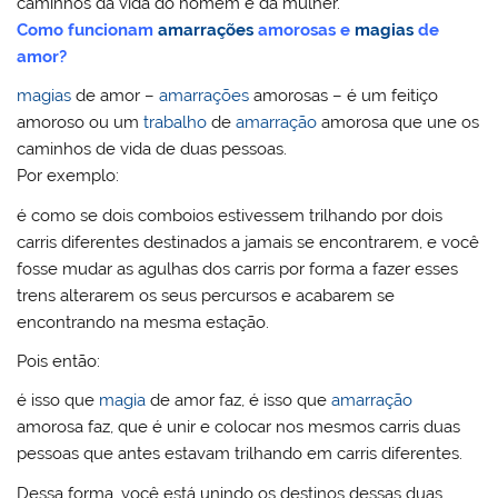
caminhos da vida do homem e da mulher.
Como funcionam
amarrações
amorosas e
magias
de
amor?
magias
de amor –
amarrações
amorosas – é um feitiço
amoroso ou um
trabalho
de
amarração
amorosa que une os
caminhos de vida de duas pessoas.
Por exemplo:
é como se dois comboios estivessem trilhando por dois
carris diferentes destinados a jamais se encontrarem, e você
fosse mudar as agulhas dos carris por forma a fazer esses
trens alterarem os seus percursos e acabarem se
encontrando na mesma estação.
Pois então:
é isso que
magia
de amor faz, é isso que
amarração
amorosa faz, que é unir e colocar nos mesmos carris duas
pessoas que antes estavam trilhando em carris diferentes.
Dessa forma, você está unindo os destinos dessas duas