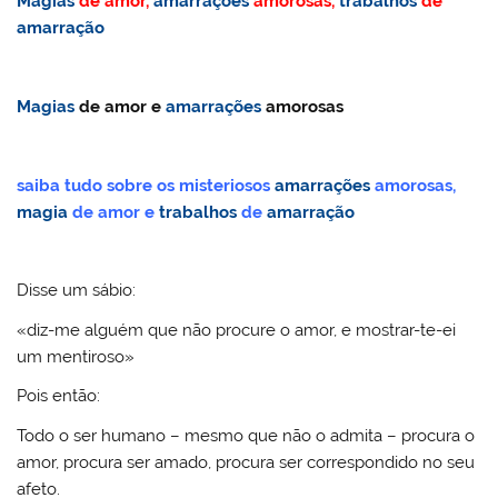
Magias
de amor,
amarrações
amorosas,
trabalhos
de
o
b
st
dI
A
k.
e
r
amarração
M
o
n
p
c
ss
ai
o
p
o
Magias
de amor e
amarrações
amorosas
l
k
m
saiba tudo sobre os misteriosos
amarrações
amorosas,
magia
de amor e
trabalhos
de
amarração
Disse um sábio:
«diz-me alguém que não procure o amor, e mostrar-te-ei
um mentiroso»
Pois então:
Todo o ser humano – mesmo que não o admita – procura o
amor, procura ser amado, procura ser correspondido no seu
afeto.