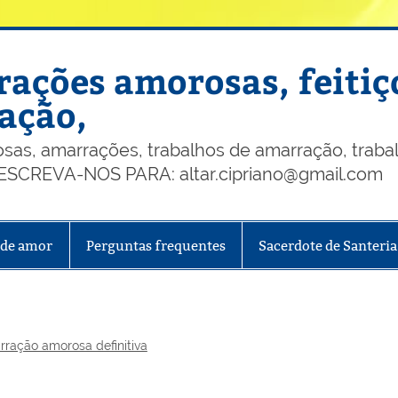
ações amorosas, feitiç
ação,
, amarrações, trabalhos de amarração, trabalh
, ESCREVA-NOS PARA: altar.cipriano@gmail.com
 de amor
Perguntas frequentes
Sacerdote de Santeria
ração amorosa definitiva