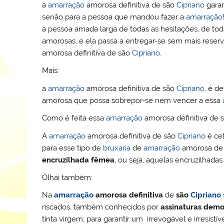
a
amarração
amorosa definitiva de são
Cipriano
garan
senão para a pessoa que mandou fazer a
amarração
a pessoa amada larga de todas as hesitações, de toda
amorosas, e ela passa a entregar-se sem mais rese
amorosa definitiva de são
Cipriano
.
Mais:
a
amarração
amorosa definitiva de são
Cipriano
, é de
amorosa que possa sobrepor-se nem vencer a essa
Como é feita essa
amarração
amorosa definitiva de 
A
amarração
amorosa definitiva de são
Cipriano
é ce
para esse tipo de
bruxaria
de
amarração
amorosa de
encruzilhada fêmea
, ou seja, aquelas encruzilhad
Olhai também:
Na
amarração
amorosa definitiva
de
são
Cipriano
riscados, também conhecidos por
assinaturas demo
tinta virgem, para garantir um irrevogável e irresist