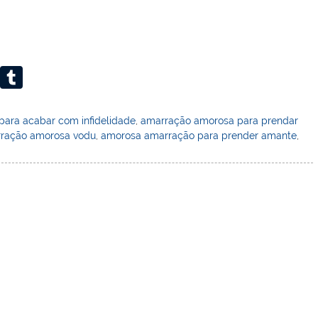
W
T
or
u
d
m
ara acabar com infidelidade
,
amarração amorosa para prendar
ração amorosa vodu
,
amorosa amarração para prender amante
,
Pr
bl
e
r
ss