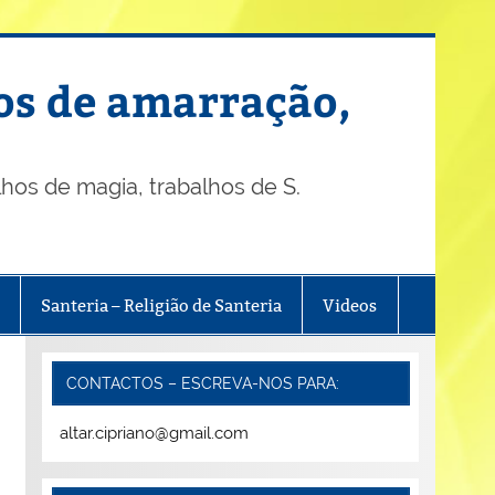
os de amarração,
os de magia, trabalhos de S.
Santeria – Religião de Santeria
Videos
CONTACTOS – ESCREVA-NOS PARA:
altar.cipriano@gmail.com