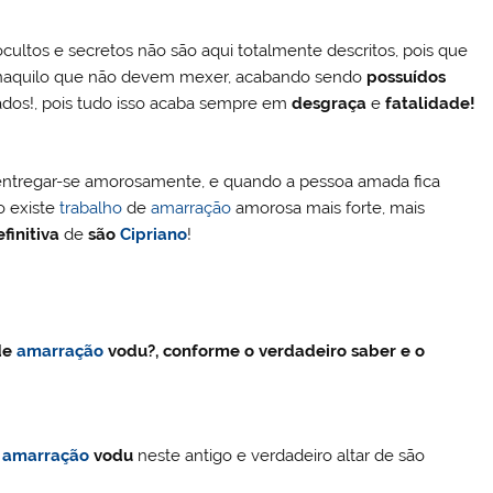
cultos e secretos não são aqui totalmente descritos, pois que
 naquilo que não devem mexer, acabando sendo
possuídos
ados!, pois tudo isso acaba sempre em
desgraça
e
fatalidade!
entregar-se amorosamente, e quando a pessoa amada fica
o existe
trabalho
de
amarração
amorosa mais forte, mais
finitiva
de
são
Cipriano
!
 de
amarração
vodu?, conforme o verdadeiro saber e o
e
amarração
vodu
neste antigo e verdadeiro altar de são