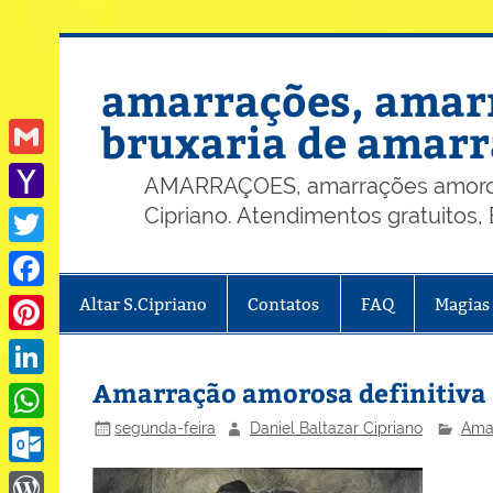
Skip
to
content
amarrações, amarr
bruxaria de amarr
Gmail
AMARRAÇOES, amarrações amorosas
Cipriano. Atendimentos gratuitos
Yahoo
Mail
Twitter
Altar S.Cipriano
Contatos
FAQ
Magias
Facebook
Pinterest
Amarração amorosa definitiva
LinkedIn
segunda-feira
Daniel Baltazar Cipriano
Amar
WhatsApp
Outlook.com