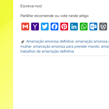
Escreva-nos!
Partilhe recomende ou vote neste artigo
G
Y
T
F
Pi
Li
W
O
m
a
w
a
nt
n
h
ut
ai
h
itt
c
er
k
at
lo
Amarração amorosa definitiva
,
amarração amorosa p
mulher
,
amarração amorosa para prender marido
,
amar
l
o
er
e
e
e
s
o
trabalhos de amarração definitiva
o
b
st
dI
A
k.
M
o
n
p
c
ai
o
p
o
l
k
m