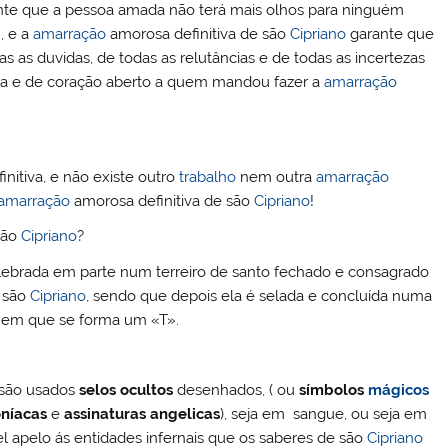
te que a pessoa amada não terá mais olhos para ninguém
!, e a
amarração
amorosa definitiva de são
Cipriano
garante que
s as duvidas, de todas as relutâncias e de todas as incertezas
rva e de coração aberto a quem mandou fazer a
amarração
finitiva, e não existe outro
trabalho
nem outra
amarração
amarração
amorosa definitiva de são
Cipriano
!
são
Cipriano
?
lebrada em parte num terreiro de santo fechado e consagrado
 são
Cipriano
, sendo que depois ela é selada e concluída numa
as em que se forma um «T».
são usados
selos ocultos
desenhados, ( ou
símbolos
mágicos
níacas
e
assinaturas angelicas
), seja em sangue, ou seja em
ível apelo ás entidades infernais que os saberes de são
Cipriano