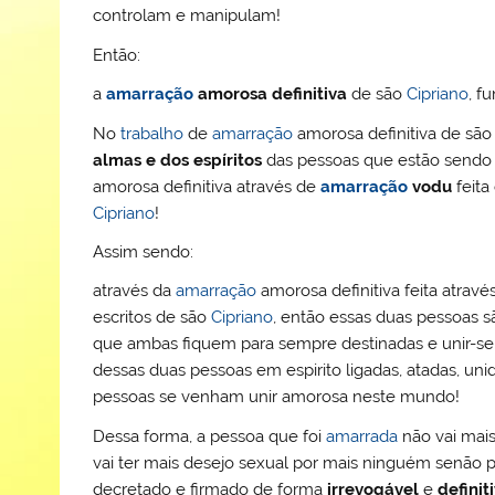
controlam e manipulam!
Então:
a
amarração
amorosa definitiva
de são
Cipriano
, f
No
trabalho
de
amarração
amorosa definitiva de sã
almas e dos espíritos
das pessoas que estão send
amorosa definitiva através de
amarração
vodu
feita
Cipriano
!
Assim sendo:
através da
amarração
amorosa definitiva feita atrav
escritos de são
Cipriano
, então essas duas pessoas sã
que ambas fiquem para sempre destinadas e unir-se 
dessas duas pessoas em espirito ligadas, atadas, uni
pessoas se venham unir amorosa neste mundo!
Dessa forma, a pessoa que foi
amarrada
não vai mais
vai ter mais desejo sexual por mais ninguém senã
decretado e firmado de forma
irrevogável
e
definit