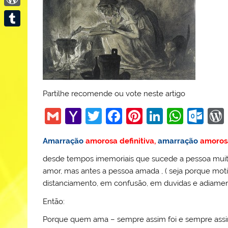
WordPress
Tumblr
Partilhe recomende ou vote neste artigo
G
Y
T
F
Pi
Li
W
O
m
a
w
a
nt
n
h
ut
Amarração
amorosa definitiva,
amarração
amoros
ai
h
itt
c
er
k
at
lo
desde tempos imemoriais que sucede a pessoa muit
l
o
er
e
e
e
s
o
amor, mas antes a pessoa amada , ( seja porque motiv
o
b
st
dI
A
k.
distanciamento, em confusão, em duvidas e adiame
M
o
n
p
c
Então:
ai
o
p
o
Porque quem ama – sempre assim foi e sempre assim