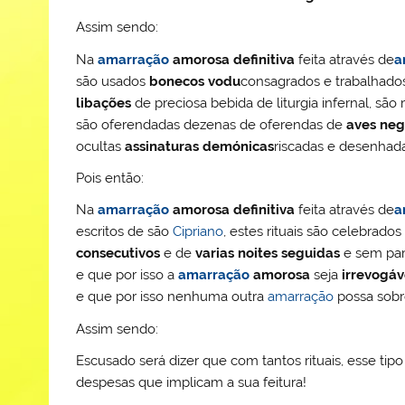
Assim sendo:
Na
amarração
amorosa definitiva
feita através de
a
são usados
bonecos vodu
consagrados e trabalhad
libações
de preciosa bebida de liturgia infernal, são 
são oferendadas dezenas de oferendas de
aves ne
ocultas
assinaturas demónicas
riscadas e desenha
Pois então:
Na
amarração
amorosa definitiva
feita através de
a
escritos de são
Cipriano
, estes rituais são celebrado
consecutivos
e de
varias noites seguidas
e sem par
e que por isso a
amarração
amorosa
seja
irrevogáv
e que por isso nenhuma outra
amarração
possa sobr
Assim sendo:
Escusado será dizer que com tantos rituais, esse tip
despesas que implicam a sua feitura!