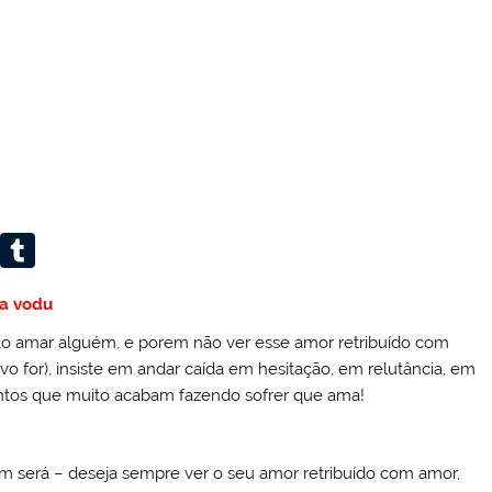
W
T
or
u
a vodu
d
m
o amar alguém, e porem não ver esse amor retribuído com
Pr
bl
o for), insiste em andar caída em hesitação, em relutância, em
e
r
ntos que muito acabam fazendo sofrer que ama!
ss
 será – deseja sempre ver o seu amor retribuído com amor,