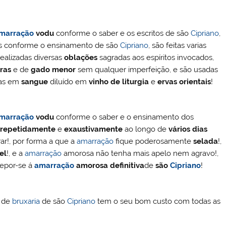
marração
vodu
conforme o saber e os escritos de são
Cipriano
,
os conforme o ensinamento de são
Cipriano
, são feitas varias
realizadas diversas
oblações
sagradas aos espíritos invocados,
gras
e de
gado menor
sem qualquer imperfeição, e são usadas
das em
sangue
diluído em
vinho de liturgia
e
ervas orientais
!
marração
vodu
conforme o saber e o ensinamento dos
s
repetidamente
e
exaustivamente
ao longo de
vários dias
ar!, por forma a que a
amarração
fique poderosamente
selada
!,
el
!, e a
amarração
amorosa não tenha mais apelo nem agravo!,
epor-se á
amarração
amorosa definitiva
de
são
Cipriano
!
o de
bruxaria
de são
Cipriano
tem o seu bom custo com todas as