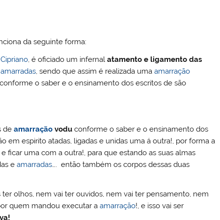
unciona da seguinte forma:
o
Cipriano
, é oficiado um infernal
atamento e ligamento das
o
amarradas
, sendo que assim é realizada uma
amarração
 conforme o saber e o ensinamento dos escritos de são
és de
amarração
vodu
conforme o saber e o ensinamento dos
o em espirito atadas, ligadas e unidas uma á outra!, por forma a
e ficar uma com a outra!, para que estando as suas almas
das e
amarradas
…. então também os corpos dessas duas
 ter olhos, nem vai ter ouvidos, nem vai ter pensamento, nem
o por quem mandou executar a
amarração
!, e isso vai ser
iva!