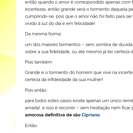
l
k
m
então quando o amor é correspondido apenas com h
incertezas, então grande será o tormento daquela
cumprindo-se, pois que o amor não foi feito para ser
vivido á luz do dia e em felicidade!
Da mesma forma:
um dos maiores tormentos – sem sombra de duvida
sobre a sua fidelidade, ou ate mesmo já ter certeza 
Pois também:
Grande é o tormento do homem que vive na incertez
certeza da infidelidade da sua mulher!
Pois então:
para todos estes casos existe apenas um único remé
amada!, e isso é recorrer – sem hesitação nem ficar
amorosa definitiva de são
Cipriano
.
Então: