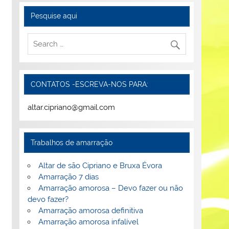
Pesquise aqui
CONTATOS -ESCREVA-NOS PARA:
altar.cipriano@gmail.com
Trabalhos de amarração
Altar de são Cipriano e Bruxa Évora
Amarração 7 dias
Amarração amorosa – Devo fazer ou não
devo fazer?
Amarração amorosa definitiva
Amarração amorosa infalível