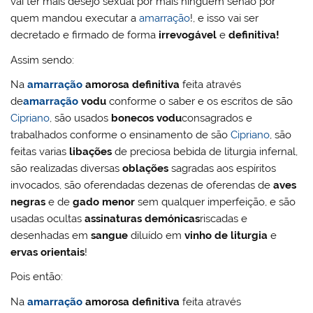
vai ter mais desejo sexual por mais ninguém senão por
quem mandou executar a
amarração
!, e isso vai ser
decretado e firmado de forma
irrevogável
e
definitiva!
Assim sendo:
Na
amarração
amorosa definitiva
feita através
de
amarração
vodu
conforme o saber e os escritos de são
Cipriano
, são usados
bonecos vodu
consagrados e
trabalhados conforme o ensinamento de são
Cipriano
, são
feitas varias
libações
de preciosa bebida de liturgia infernal,
são realizadas diversas
oblações
sagradas aos espíritos
invocados, são oferendadas dezenas de oferendas de
aves
negras
e de
gado menor
sem qualquer imperfeição, e são
usadas ocultas
assinaturas demónicas
riscadas e
desenhadas em
sangue
diluído em
vinho de liturgia
e
ervas orientais
!
Pois então:
Na
amarração
amorosa definitiva
feita através