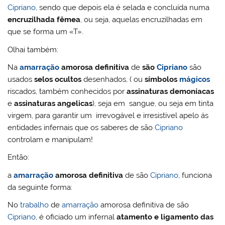
Cipriano
, sendo que depois ela é selada e concluída numa
encruzilhada fêmea
, ou seja, aquelas encruzilhadas em
que se forma um «T».
Olhai também:
Na
amarração
amorosa definitiva
de
são
Cipriano
são
usados
selos ocultos
desenhados, ( ou
símbolos
mágicos
riscados, também conhecidos por
assinaturas demoníacas
e
assinaturas angelicas
), seja em sangue, ou seja em tinta
virgem, para garantir um irrevogável e irresistível apelo ás
entidades infernais que os saberes de são
Cipriano
controlam e manipulam!
Então:
a
amarração
amorosa definitiva
de são
Cipriano
, funciona
da seguinte forma:
No
trabalho
de
amarração
amorosa definitiva de são
Cipriano
, é oficiado um infernal
atamento e ligamento das