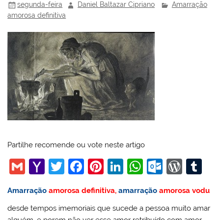
segunda-feira
Daniel Baltazar Cipriano
Amarração
amorosa definitiva
Partilhe recomende ou vote neste artigo
G
Y
T
F
Pi
Li
W
O
W
T
m
a
w
a
nt
n
h
ut
or
u
Amarração
amorosa definitiva,
amarração
amorosa vodu
ai
h
itt
c
er
k
at
lo
d
m
desde tempos imemoriais que sucede a pessoa muito amar
l
o
er
e
e
e
s
o
Pr
bl
alguém, e porem não ver esse amor retribuído com amor,