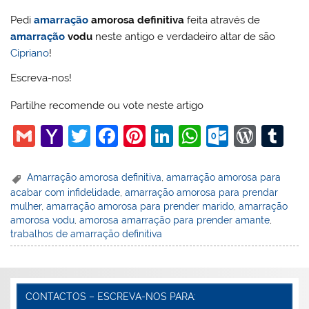
Pedi
amarração
amorosa definitiva
feita através de
amarração
vodu
neste antigo e verdadeiro altar de são
Cipriano
!
Escreva-nos!
Partilhe recomende ou vote neste artigo
G
Y
T
F
Pi
Li
W
O
W
T
m
a
w
a
nt
n
h
ut
or
u
ai
h
itt
c
er
k
at
lo
d
m
Amarração amorosa definitiva
,
amarração amorosa para
acabar com infidelidade
,
amarração amorosa para prendar
l
o
er
e
e
e
s
o
Pr
bl
mulher
,
amarração amorosa para prender marido
,
amarração
o
b
st
dI
A
k.
e
r
amorosa vodu
,
amorosa amarração para prender amante
,
trabalhos de amarração definitiva
M
o
n
p
c
ss
ai
o
p
o
l
k
m
CONTACTOS – ESCREVA-NOS PARA: