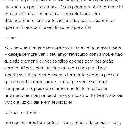
o
b
st
dI
A
k.
e
r
mas antes a pessoa amada , ( seja porque motivo for), insiste
M
o
n
p
c
ss
em andar caída em hesitação, em relutância, em
distanciamento, em confusão, em duvidas e adiamentos
ai
o
p
o
que muito acabam fazendo sofrer que ama!
l
k
m
Então:
Porque quem ama – sempre assim foi e sempre assim será
– deseja sempre ver o seu amor retribuído com amor, então
quando o amor é correspondido apenas com hesitação,
com relutância, com afastamento ou com duvidas e
incertezas, então grande será o tormento daquela pessoa
que amando porem jamais consegue ver esse amor
cumprindo-se, pois que o amor não foi feito para ser
reprimido nem escondido!, mas sim o amor foi feito para ser
vivido á luz do dia e em felicidade!
Da mesma forma:
um dos maiores tormentos – sem sombra de duvida – para