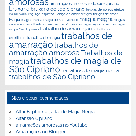
amorosas
amarrações amorosas de são cipriano
bruxaria
bruxaria de são cipriano
bruxas
demónios
efeitos
da bruxaria
enguiço
espiritos
Feitiço de amor
feitiços
feitiços de amor
magia negra
Magia
magia branca
magia de São Cipriano
Magias
de amor
mau olhado
orixás
pactos
Rituais de magia negra
ritual de magia
trabalho de amarração
negra
São Cipriano
trabalho de
trabalhos de
trabalho de magia
espiritismo
amarração
trabalhos de
amarração amorosa
Trabalhos de
trabalhos de magia de
magia
São Cipriano
trabalhos de magia negra
trabalhos de São Cipriano
Sites e blogs recomendados
Altar Baphomet, altar de Magia Negra
Altar são Cipriano
amarrações amorosas no Youtube
Amarrações no Blogger