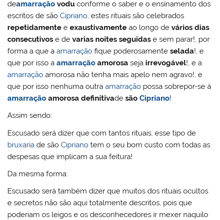
de
amarração
vodu
conforme o saber e o ensinamento dos
escritos de são
Cipriano
, estes rituais são celebrados
repetidamente
e
exaustivamente
ao longo de
vários dias
consecutivos
e de
varias noites seguidas
e sem parar!, por
forma a que a
amarração
fique poderosamente
selada
!, e
que por isso a
amarração
amorosa
seja
irrevogável
!, e a
amarração
amorosa não tenha mais apelo nem agravo!, e
que por isso nenhuma outra
amarração
possa sobrepor-se á
amarração
amorosa definitiva
de
são
Cipriano
!
Assim sendo:
Escusado será dizer que com tantos rituais, esse tipo de
bruxaria
de são
Cipriano
tem o seu bom custo com todas as
despesas que implicam a sua feitura!
Da mesma forma:
Escusado será também dizer que muitos dos rituais ocultos
e secretos não são aqui totalmente descritos, pois que
poderiam os leigos e os desconhecedores ir mexer naquilo