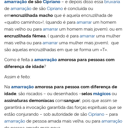
amarração
de são
Cipriano
– e depois disso essa
bruxaria
de
amarração
de são
Cipriano
é concluída ou
em
encruzilhada macho
que é aquela encruzilhada de
«quatro caminhos»!, (quando é para
amarrar
um homem
mais velho ou para
amarrar
um homem mais jovem), ou em
encruzilhada fêmea
, ( quando é para
amarrar
uma mulher
mais velha ou para
amarrar
uma mulher mais jovem), que
são aquelas encruzilhadas em que se forma um «T».
Como é feita a
amarração
amorosa para pessoas com
diferença de idade
?
Assim é feito:
Na
amarração
amorosa para pessoa com diferença de
idade
, são riscados – ou desenhados –
selos
mágicos
ou
assinaturas demoníacas
com
sangue
!, pois que assim se
garantirá a invocação garantida das forças espirituais que se
estão conjurando – sob autoridade de são
Cipriano
– para
amarração
de pessoa amada mais velha, ou para
amarração