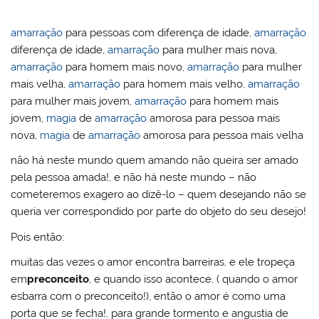
l
o
er
e
e
e
s
o
Pr
bl
o
b
st
dI
A
k.
e
r
amarração
para pessoas com diferença de idade,
amarração
diferença de idade,
amarração
para mulher mais nova,
M
o
n
p
c
ss
amarração
para homem mais novo,
amarração
para mulher
ai
o
p
o
mais velha,
amarração
para homem mais velho,
amarração
l
k
m
para mulher mais jovem,
amarração
para homem mais
jovem,
magia
de
amarração
amorosa para pessoa mais
nova,
magia
de
amarração
amorosa para pessoa mais velha
não há neste mundo quem amando não queira ser amado
pela pessoa amada!, e não há neste mundo – não
cometeremos exagero ao dizê-lo – quem desejando não se
queria ver correspondido por parte do objeto do seu desejo!
Pois então:
muitas das vezes o amor encontra barreiras, e ele tropeça
em
preconceito
, e quando isso acontece, ( quando o amor
esbarra com o preconceito!), então o amor é como uma
porta que se fecha!, para grande tormento e angustia de