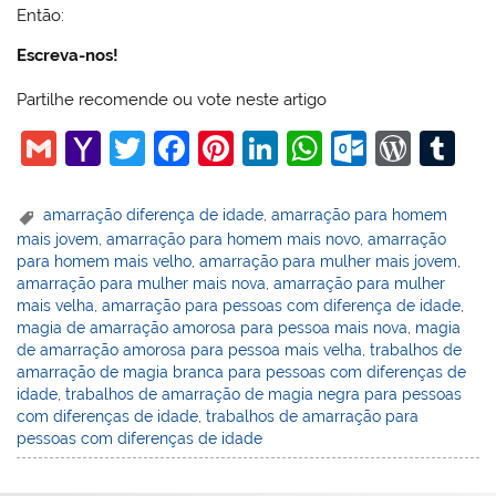
Então:
Escreva-nos!
Partilhe recomende ou vote neste artigo
G
Y
T
F
Pi
Li
W
O
W
T
m
a
w
a
nt
n
h
ut
or
u
ai
h
itt
c
er
k
at
lo
d
m
amarração diferença de idade
,
amarração para homem
mais jovem
,
amarração para homem mais novo
,
amarração
l
o
er
e
e
e
s
o
Pr
bl
para homem mais velho
,
amarração para mulher mais jovem
,
o
b
st
dI
A
k.
e
r
amarração para mulher mais nova
,
amarração para mulher
mais velha
,
amarração para pessoas com diferença de idade
,
M
o
n
p
c
ss
magia de amarração amorosa para pessoa mais nova
,
magia
ai
o
p
o
de amarração amorosa para pessoa mais velha
,
trabalhos de
amarração de magia branca para pessoas com diferenças de
l
k
m
idade
,
trabalhos de amarração de magia negra para pessoas
com diferenças de idade
,
trabalhos de amarração para
pessoas com diferenças de idade