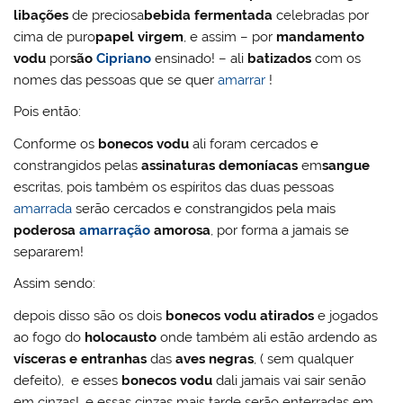
libações
de preciosa
bebida fermentada
celebradas por
cima de puro
papel virgem
, e assim – por
mandamento
vodu
por
são
Cipriano
ensinado! – ali
batizados
com os
nomes das pessoas que se quer
amarrar
!
Pois então:
Conforme os
bonecos vodu
ali foram cercados e
constrangidos pelas
assinaturas demoníacas
em
sangue
escritas, pois também os espíritos das duas pessoas
amarrada
serão cercados e constrangidos pela mais
poderosa
amarração
amorosa
, por forma a jamais se
separarem!
Assim sendo:
depois disso são os dois
bonecos vodu
atirados
e jogados
ao fogo do
holocausto
onde também ali estão ardendo as
vísceras e entranhas
das
aves negras
, ( sem qualquer
defeito), e esses
bonecos vodu
dali jamais vai sair senão
em cinzas!, e essas cinzas mais tarde serão enterradas em