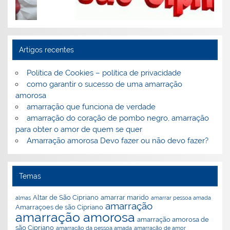
altar são Cipriano
Artigos recentes
Política de Cookies – política de privacidade
como garantir o sucesso de uma amarração
amorosa
amarração que funciona de verdade
amarração do coração de pombo negro, amarração
ões
ão
a
para obter o amor de quem se quer
Amarração amorosa Devo fazer ou não devo fazer?
Temas
Altar de São Cipriano
amarrar marido
almas
amarrar pessoa amada
amarração
Amarraçoes de são Cipriano
amarração amorosa
amarração amorosa de
são Cipriano
amarração da pessoa amada
amarração de amor