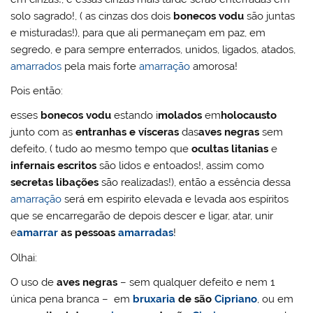
solo sagrado!, ( as cinzas dos dois
bonecos vodu
são juntas
e misturadas!), para que ali permaneçam em paz, em
segredo, e para sempre enterrados, unidos, ligados, atados,
amarrados
pela mais forte
amarração
amorosa!
Pois então:
esses
bonecos vodu
estando i
molados
em
holocausto
junto com as
entranhas e vísceras
das
aves negras
sem
defeito, ( tudo ao mesmo tempo que
ocultas litanias
e
infernais escritos
são lidos e entoados!, assim como
secretas libações
são realizadas!), então a essência dessa
amarração
será em espirito elevada e levada aos espíritos
que se encarregarão de depois descer e ligar, atar, unir
e
amarrar
as pessoas
amarradas
!
Olhai:
O uso de
aves negras
– sem qualquer defeito e nem 1
única pena branca – em
bruxaria
de são
Cipriano
, ou em