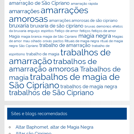
amarração de São Cipriano
amarração rápida
amarrações
amarrações
amorosas
amarrações amorosas de são cipriano
bruxaria
bruxaria de são cipriano
bruxas
demónios
efeitos
da bruxaria
enguiço
espiritos
Feitiço de amor
feitiços
feitiços de amor
magia negra
Magia
magia branca
magia de São Cipriano
Magias
de amor
mau olhado
orixás
pactos
Rituais de magia negra
ritual de magia
trabalho de amarração
negra
São Cipriano
trabalho de
trabalhos de
trabalho de magia
espiritismo
amarração
trabalhos de
amarração amorosa
Trabalhos de
trabalhos de magia de
magia
São Cipriano
trabalhos de magia negra
trabalhos de São Cipriano
Sites e blogs recomendados
Altar Baphomet, altar de Magia Negra
Altar são Cipriano