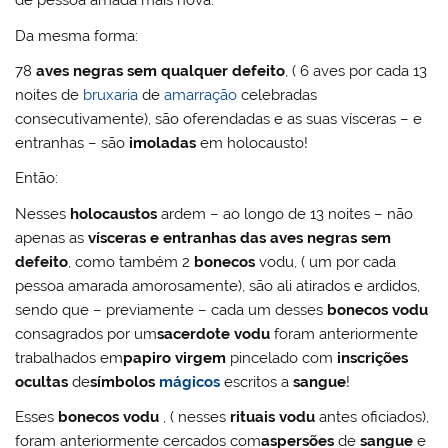
de pessoa amada mais nova.
Da mesma forma:
78
aves negras sem qualquer defeito
, ( 6 aves por cada 13
noites de
bruxaria
de
amarração
celebradas
consecutivamente), são oferendadas e as suas vísceras – e
entranhas – são
imoladas
em holocausto!
Então:
Nesses
holocaustos
ardem – ao longo de 13 noites – não
apenas as
vísceras e entranhas das aves negras sem
defeito
, como também 2
bonecos
vodu, ( um por cada
pessoa amarada amorosamente), são ali atirados e ardidos,
sendo que – previamente – cada um desses
bonecos vodu
consagrados por um
sacerdote vodu
foram anteriormente
trabalhados em
papiro virgem
pincelado com
inscrições
ocultas
de
símbolos
mágicos
escritos a
sangue
!
Esses
bonecos vodu
, ( nesses
rituais vodu
antes oficiados),
foram anteriormente cercados com
aspersões
de
sangue
e