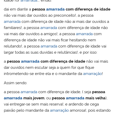
idade for
amarrada
…. então:
dai em diante a
pessoa
amarrada
com diferença de idade
não vai mais dar ouvidos ao preconceito!, a pessoa
amarrada
com diferença de idade não ai mais dar ouvidos a
familiares!, a pessoa
amarrada
com diferença de idade não
vai mais dar ouvidos a amigos!, a pessoa
amarrada
com
diferença de idade não vai mais ficar hesitando nem
relutando!, a pessoa
amarrada
com diferença de idade vai
largar todas as suas duvidas e relutâncias!, e por isso:
a
pessoa
amarrada
com diferença de idade
não vai mais
dar ouvidos nem escutar seja a quem for que fique
intrometendo-se entre ela e o mandante da
amarração
!
Assim sendo:
a pessoa
amarrada
com diferença de idade, ( seja
pessoa
amarrada
mais jovem
, ou
pessoa
amarrada
mais velha
),
vai entregar-se sem mais reserva!, e ardendo de cega
paixão pelo mandante da
amarração
amorosa!, pois estando