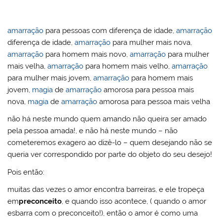
ai
h
itt
c
er
k
at
lo
d
m
l
o
er
e
e
e
s
o
Pr
bl
o
b
st
dI
A
k.
e
r
amarração
para pessoas com diferença de idade,
amarração
diferença de idade,
amarração
para mulher mais nova,
M
o
n
p
c
ss
amarração
para homem mais novo,
amarração
para mulher
ai
o
p
o
mais velha,
amarração
para homem mais velho,
amarração
l
k
m
para mulher mais jovem,
amarração
para homem mais
jovem,
magia
de
amarração
amorosa para pessoa mais
nova,
magia
de
amarração
amorosa para pessoa mais velha
não há neste mundo quem amando não queira ser amado
pela pessoa amada!, e não há neste mundo – não
cometeremos exagero ao dizê-lo – quem desejando não se
queria ver correspondido por parte do objeto do seu desejo!
Pois então:
muitas das vezes o amor encontra barreiras, e ele tropeça
em
preconceito
, e quando isso acontece, ( quando o amor
esbarra com o preconceito!), então o amor é como uma