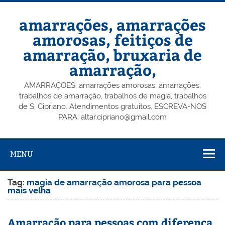
Skip
to
content
amarrações, amarrações
amorosas, feitiços de
amarração, bruxaria de
amarração,
AMARRAÇOES, amarrações amorosas, amarrações,
trabalhos de amarração, trabalhos de magia, trabalhos
de S. Cipriano. Atendimentos gratuitos, ESCREVA-NOS
PARA: altar.cipriano@gmail.com
MENU
Tag:
magia de amarração amorosa para pessoa
mais velha
Amarração para pessoas com diferença