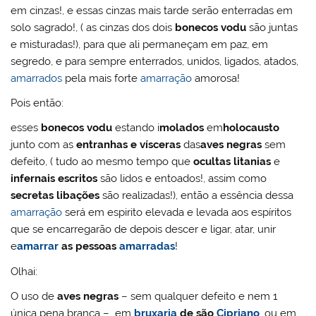
em cinzas!, e essas cinzas mais tarde serão enterradas em
solo sagrado!, ( as cinzas dos dois
bonecos vodu
são juntas
e misturadas!), para que ali permaneçam em paz, em
segredo, e para sempre enterrados, unidos, ligados, atados,
amarrados
pela mais forte
amarração
amorosa!
Pois então:
esses
bonecos vodu
estando i
molados
em
holocausto
junto com as
entranhas e vísceras
das
aves negras
sem
defeito, ( tudo ao mesmo tempo que
ocultas litanias
e
infernais escritos
são lidos e entoados!, assim como
secretas libações
são realizadas!), então a essência dessa
amarração
será em espirito elevada e levada aos espíritos
que se encarregarão de depois descer e ligar, atar, unir
e
amarrar
as pessoas
amarradas
!
Olhai:
O uso de
aves negras
– sem qualquer defeito e nem 1
única pena branca – em
bruxaria
de são
Cipriano
, ou em