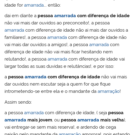
idade for
amarrada
…. então:
dai em diante a
pessoa
amarrada
com diferença de idade
não vai mais dar ouvidos ao preconceito!, a pessoa
amarrada
com diferença de idade não ai mais dar ouvidos a
familiares!, a pessoa
amarrada
com diferença de idade não
vai mais dar ouvidos a amigos!, a pessoa
amarrada
com
diferença de idade não vai mais ficar hesitando nem
relutando!, a pessoa
amarrada
com diferença de idade vai
largar todas as suas duvidas e relutâncias!, e por isso:
a
pessoa
amarrada
com diferença de idade
não vai mais
dar ouvidos nem escutar seja a quem for que fique
intrometendo-se entre ela e o mandante da
amarração
!
Assim sendo:
a pessoa
amarrada
com diferença de idade, ( seja
pessoa
amarrada
mais jovem
, ou
pessoa
amarrada
mais velha
),
vai entregar-se sem mais reserva!, e ardendo de cega
paixão pelo mandante da
amarração
amorosa!, pois estando