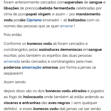
foram anteriormente cercados com
aspersões
de
sangue
e
libações
de preciosa
bebida fermentada
celebradas por
cima de puro
papel virgem
, e assim – por
mandamento
vodu
por
são
Cipriano
ensinado! – ali
batizados
com os
nomes das pessoas que se quer
amarrar
!
Pois então:
Conforme os
bonecos vodu
ali foram cercados e
constrangidos pelas
assinaturas demoníacas
em
sangue
escritas, pois também os espíritos das duas pessoas
amarrada
serão cercados e constrangidos pela mais
poderosa
amarração
amorosa
, por forma a jamais se
separarem!
Assim sendo:
depois disso são os dois
bonecos vodu
atirados
e jogados
ao fogo do
holocausto
onde também ali estão ardendo as
vísceras e entranhas
das
aves negras
, ( sem qualquer
defeito), e esses
bonecos vodu
dali jamais vai sair senão