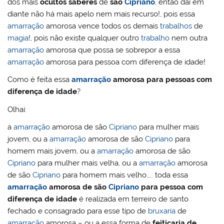
dos mais
ocultos saberes
de
são
Cipriano
, então dai em
diante não há mais apelo nem mais recurso!, pois essa
amarração
amorosa vence todos os demais
trabalhos
de
magia
!, pois não existe qualquer outro
trabalho
nem outra
amarração
amorosa que possa se sobrepor a essa
amarração
amorosa para pessoa com diferença de idade!
Como é feita essa
amarração
amorosa para pessoas com
diferença de idade
?
Olhai:
a
amarração
amorosa de são
Cipriano
para mulher mais
jovem, ou a
amarração
amorosa de são
Cipriano
para
homem mais jovem, ou a
amarração
amorosa de são
Cipriano
para mulher mais velha, ou a
amarração
amorosa
de são
Cipriano
para homem mais velho….. toda essa
amarração
amorosa de são
Cipriano
para pessoa com
diferença de idade
é realizada em terreiro de santo
fechado e consagrado para esse tipo de
bruxaria
de
amarração
amorosa – ou a essa forma de
feitiçaria de