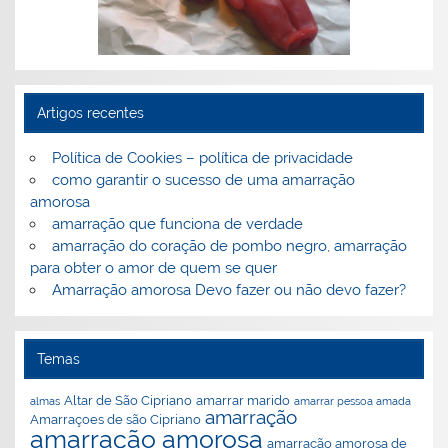
tas frequentes sobre amarrações
al
Artigos recentes
Política de Cookies – política de privacidade
como garantir o sucesso de uma amarração
amorosa
amarração que funciona de verdade
amarração do coração de pombo negro, amarração
ão
a
para obter o amor de quem se quer
Amarração amorosa Devo fazer ou não devo fazer?
Temas
Altar de São Cipriano
amarrar marido
almas
amarrar pessoa amada
amarração
Amarraçoes de são Cipriano
amarração amorosa
amarração amorosa de