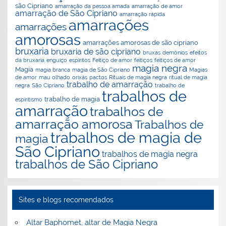
são Cipriano
amarração da pessoa amada
amarração de amor
amarração de São Cipriano
amarração rápida
amarrações
amarrações
amorosas
amarrações amorosas de são cipriano
bruxaria
bruxaria de são cipriano
bruxas
demónios
efeitos
da bruxaria
enguiço
espiritos
Feitiço de amor
feitiços
feitiços de amor
magia negra
Magia
magia branca
magia de São Cipriano
Magias
de amor
mau olhado
orixás
pactos
Rituais de magia negra
ritual de magia
trabalho de amarração
negra
São Cipriano
trabalho de
trabalhos de
trabalho de magia
espiritismo
amarração
trabalhos de
amarração amorosa
Trabalhos de
trabalhos de magia de
magia
São Cipriano
trabalhos de magia negra
trabalhos de São Cipriano
Sites e blogs recomendados
Altar Baphomet, altar de Magia Negra