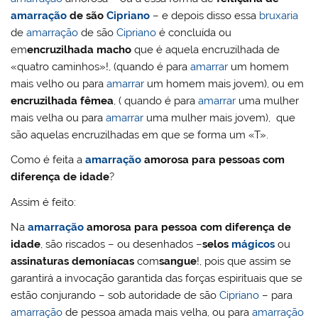
amarração
de são
Cipriano
– e depois disso essa
bruxaria
de
amarração
de são
Cipriano
é concluída ou
em
encruzilhada macho
que é aquela encruzilhada de
«quatro caminhos»!, (quando é para
amarrar
um homem
mais velho ou para
amarrar
um homem mais jovem), ou em
encruzilhada fêmea
, ( quando é para
amarrar
uma mulher
mais velha ou para
amarrar
uma mulher mais jovem), que
são aquelas encruzilhadas em que se forma um «T».
Como é feita a
amarração
amorosa para pessoas com
diferença de idade
?
Assim é feito:
Na
amarração
amorosa para pessoa com diferença de
idade
, são riscados – ou desenhados –
selos
mágicos
ou
assinaturas demoníacas
com
sangue
!, pois que assim se
garantirá a invocação garantida das forças espirituais que se
estão conjurando – sob autoridade de são
Cipriano
– para
amarração
de pessoa amada mais velha, ou para
amarração