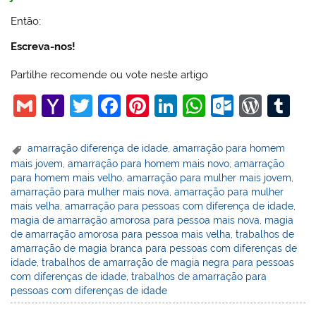
Então:
Escreva-nos!
Partilhe recomende ou vote neste artigo
G
Y
T
F
Pi
Li
W
O
W
T
m
a
w
a
nt
n
h
ut
or
u
ai
h
itt
c
er
k
at
lo
d
m
amarração diferença de idade
,
amarração para homem
mais jovem
,
amarração para homem mais novo
,
amarração
l
o
er
e
e
e
s
o
Pr
bl
para homem mais velho
,
amarração para mulher mais jovem
,
o
b
st
dI
A
k.
e
r
amarração para mulher mais nova
,
amarração para mulher
mais velha
,
amarração para pessoas com diferença de idade
,
M
o
n
p
c
ss
magia de amarração amorosa para pessoa mais nova
,
magia
ai
o
p
o
de amarração amorosa para pessoa mais velha
,
trabalhos de
amarração de magia branca para pessoas com diferenças de
l
k
m
idade
,
trabalhos de amarração de magia negra para pessoas
com diferenças de idade
,
trabalhos de amarração para
pessoas com diferenças de idade