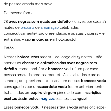
de pessoa amada mais nova.
Da mesma forma:
78
aves negras sem qualquer defeito
, ( 6 aves por cada 13
noites de
bruxaria
de
amarração
celebradas
consecutivamente), são oferendadas e as suas vísceras – e
entranhas – são
imoladas
em holocausto!
Então:
Nesses
holocaustos
ardem – ao longo de 13 noites – não
apenas as
vísceras e entranhas das aves negras sem
defeito
, como também 2
bonecos
vodu, ( um por cada
pessoa amarada amorosamente), são ali atirados e ardidos,
sendo que – previamente – cada um desses
bonecos vodu
consagrados por um
sacerdote vodu
foram anteriormente
trabalhados em
papiro virgem
pincelado com
inscrições
ocultas
de
símbolos
mágicos
escritos a
sangue
!
Esses
bonecos vodu
, ( nesses
rituais vodu
antes oficiados),