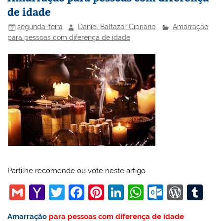
de idade
segunda-feira
Daniel Baltazar Cipriano
Amarração
para pessoas com diferença de idade
Partilhe recomende ou vote neste artigo
G
Y
T
F
Pi
Li
W
O
W
T
m
a
w
a
nt
n
h
ut
or
u
Amarração
para pessoas com diferença de idade