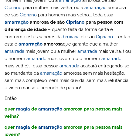
homem mais jovem, ou a
amarração
amorosa de são
Cipriano
para mulher mais velha, ou a
amarração
amorosa
de são
Cipriano
para homem mais velho…. toda essa
amarração
amorosa de são
Cipriano
para pessoa com
diferença de idade
– quanto feita da forma certa e
conforme estes saberes da
bruxaria
de são
Cipriano
– então
esta é
amarração
amorosa
que garante que a mulher
amarrada
mais jovem ou a mulher
amarrada
mais velha, ( ou
o homem
amarrado
mais jovem ou o homem
amarrado
mais velho)…. essa pessoa
amarrada
acabará entregando-se
ao mandante da
amarração
amorosa sem mais hesitação,
sem mais complexo, sem mais duvida, sem mais relutância,
e vindo manso e ardendo de paixão!
Então:
quer
magia
de
amarração
amorosa para pessoa mais
velha?
quer
magia
de
amarração
amorosa para pessoa mais
jovem?